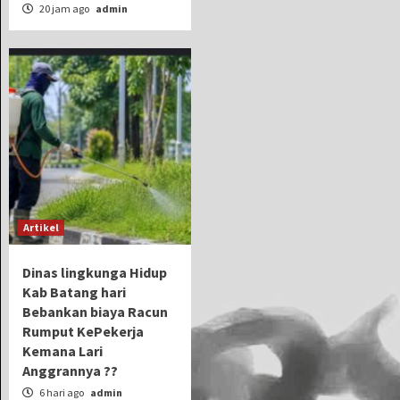
20 jam ago
admin
Artikel
Dinas lingkunga Hidup
Kab Batang hari
Bebankan biaya Racun
Rumput KePekerja
Kemana Lari
Anggrannya ??
6 hari ago
admin