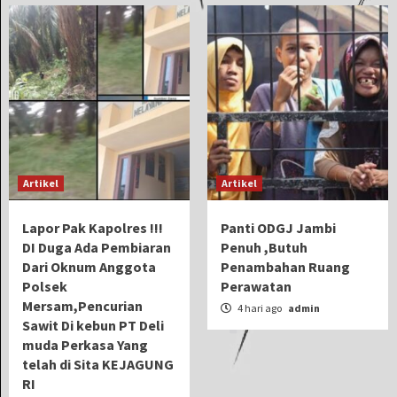
Artikel
Artikel
Lapor Pak Kapolres !!!
Panti ODGJ Jambi
DI Duga Ada Pembiaran
Penuh ,Butuh
Dari Oknum Anggota
Penambahan Ruang
Polsek
Perawatan
Mersam,Pencurian
4 hari ago
admin
Sawit Di kebun PT Deli
muda Perkasa Yang
telah di Sita KEJAGUNG
RI