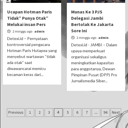
Ucapan Hotman Paris
Munas Ke 3 PJS
Tidak” Punya Otak”
Delegasi Jambi
Melukai insan Pers
Bertolak Ke Jakarta
Sore Ini
2 minggu ago
admin
2 minggu ago
admin
Detexi.id – Pernyataan
kontroversial pengacara
Detexi.id - JAMBI – Dalam
Hotman Paris Hutapea yang
upaya memperkuat
menyebut wartawan “tidak
organisasi sekaligus
ada otak” saat
meningkatkan kapasitas
diwawancarai memicu
para anggotanya, Dewan
kecaman keras dari...
Pimpinan Pusat (DPP) Pro
Jurnalismedia Siber...
Paginasi
Previous
1
2
3
4
5
6
7
…
94
Next
pos