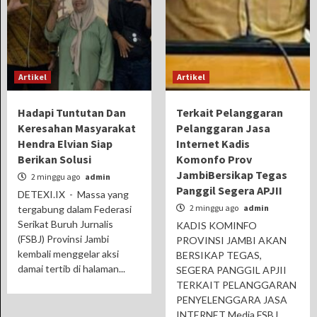
Artikel
Artikel
Hadapi Tuntutan Dan
Terkait Pelanggaran
Keresahan Masyarakat
Pelanggaran Jasa
Hendra Elvian Siap
Internet Kadis
Berikan Solusi
Komonfo Prov
JambiBersikap Tegas
2 minggu ago
admin
Panggil Segera APJII
DETEXI.IX - Massa yang
2 minggu ago
admin
tergabung dalam Federasi
Serikat Buruh Jurnalis
KADIS KOMINFO
(FSBJ) Provinsi Jambi
PROVINSI JAMBI AKAN
kembali menggelar aksi
BERSIKAP TEGAS,
damai tertib di halaman...
SEGERA PANGGIL APJII
TERKAIT PELANGGARAN
PENYELENGGARA JASA
INTERNET Media FSBJ ,