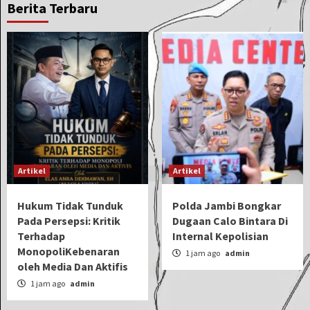
Berita Terbaru
Artikel
Artikel
Hukum Tidak Tunduk
Polda Jambi Bongkar
Pada Persepsi: Kritik
Dugaan Calo Bintara Di
Terhadap
Internal Kepolisian
MonopoliKebenaran
1 jam ago
admin
oleh Media Dan Aktifis
1 jam ago
admin