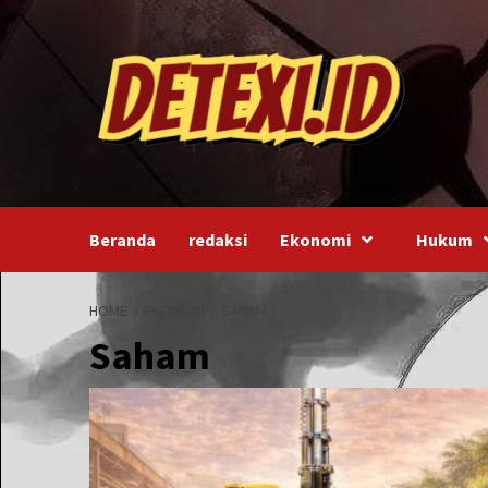
Skip
to
content
Beranda
redaksi
Ekonomi
Hukum
HOME
EKONOMI
SAHAM
Saham