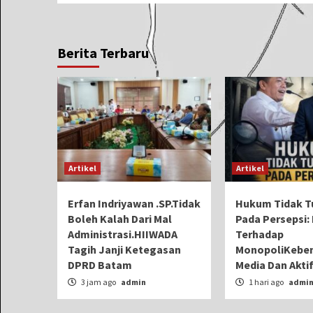
Berita Terbaru
Artikel
Artikel
Erfan Indriyawan .SP.Tidak
Hukum Tidak T
Boleh Kalah Dari Mal
Pada Persepsi: 
Administrasi.HIIWADA
Terhadap
Tagih Janji Ketegasan
MonopoliKeben
DPRD Batam
Media Dan Aktif
3 jam ago
admin
1 hari ago
admi