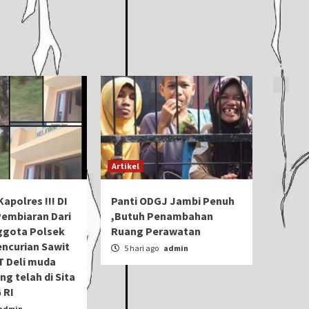
Artikel
apolres !!! DI
Panti ODGJ Jambi Penuh
Pembiaran Dari
,Butuh Penambahan
gota Polsek
Ruang Perawatan
ncurian Sawit
5 hari ago
admin
T Deli muda
ng telah di Sita
 RI
admin