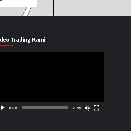
ideo Trading Kami
emutar
ideo
00:00
23:38