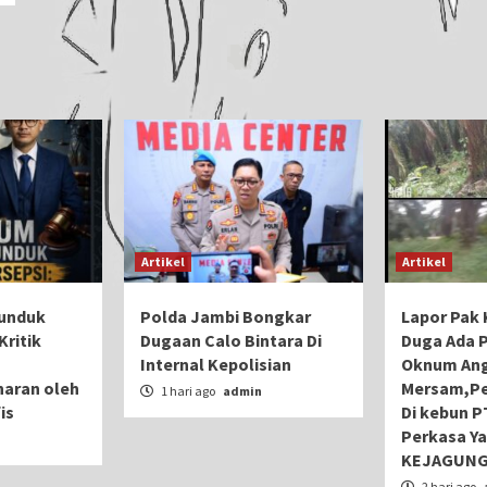
Artikel
Artikel
unduk
Polda Jambi Bongkar
Lapor Pak K
Kritik
Dugaan Calo Bintara Di
Duga Ada 
Internal Kepolisian
Oknum Ang
aran oleh
Mersam,Pe
1 hari ago
admin
is
Di kebun P
Perkasa Ya
n
KEJAGUNG
2 hari ago