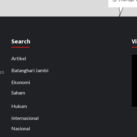
Search
V
P
Artikel
V
Batanghari Jambi
ss
Ekonomi
Saham
Hukum
Internasional
Nasional