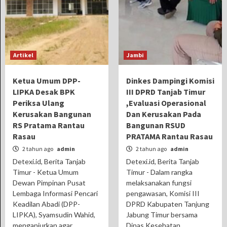
Artikel
Jambi
Ketua Umum DPP-
Dinkes Dampingi Komisi
LIPKA Desak BPK
III DPRD Tanjab Timur
Periksa Ulang
,Evaluasi Operasional
Kerusakan Bangunan
Dan Kerusakan Pada
RS Pratama Rantau
Bangunan RSUD
Rasau
PRATAMA Rantau Rasau
2 tahun ago
admin
2 tahun ago
admin
Detexi.id, Berita Tanjab
Detexi.id, Berita Tanjab
Timur - Ketua Umum
Timur - Dalam rangka
Dewan Pimpinan Pusat
melaksanakan fungsi
Lembaga Informasi Pencari
pengawasan, Komisi III
Keadilan Abadi (DPP-
DPRD Kabupaten Tanjung
LIPKA), Syamsudin Wahid,
Jabung Timur bersama
menganjurkan agar...
Dinas Kesehatan...