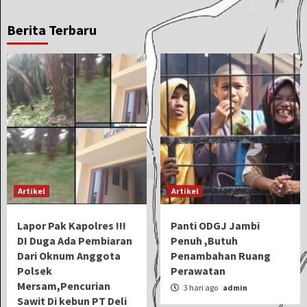
Berita Terbaru
Artikel
Artikel
Lapor Pak Kapolres !!!
Panti ODGJ Jambi
DI Duga Ada Pembiaran
Penuh ,Butuh
Dari Oknum Anggota
Penambahan Ruang
Polsek
Perawatan
Mersam,Pencurian
3 hari ago
admin
Sawit Di kebun PT Deli