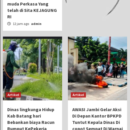
muda Perkasa Yang
telah di Sita KEJAGUNG
RI
12 jam ago
admin
Artikel
Artikel
Dinas lingkunga Hidup
AWASI Jambi Gelar Aksi
Kab Batang hari
Di Depan Kantor BPKPD
Bebankan biaya Racun
Tuntut Kepala Dinas Di
Rumput KePekerja
copot Sempat Di Warnai