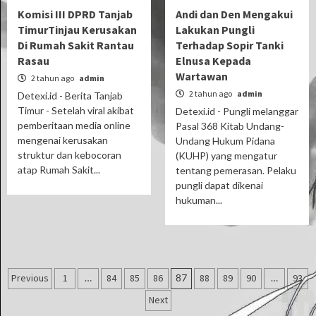
Komisi III DPRD Tanjab
Andi dan Den Mengakui
TimurTinjau Kerusakan
Lakukan Pungli
Di Rumah Sakit Rantau
Terhadap Sopir Tanki
Rasau
Elnusa Kepada
Wartawan
2 tahun ago
admin
2 tahun ago
admin
Detexi.id - Berita Tanjab
Timur - Setelah viral akibat
Detexi.id - Pungli melanggar
pemberitaan media online
Pasal 368 Kitab Undang-
mengenai kerusakan
Undang Hukum Pidana
struktur dan kebocoran
(KUHP) yang mengatur
atap Rumah Sakit...
tentang pemerasan. Pelaku
pungli dapat dikenai
hukuman...
Paginasi
Previous
1
…
84
85
86
87
88
89
90
…
93
pos
Next