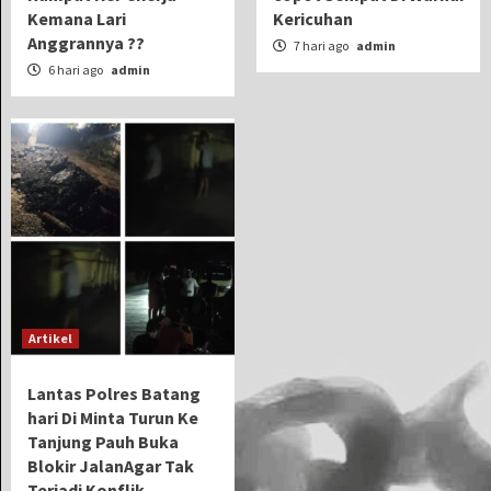
Kemana Lari
Kericuhan
Anggrannya ??
7 hari ago
admin
6 hari ago
admin
Artikel
Lantas Polres Batang
hari Di Minta Turun Ke
Tanjung Pauh Buka
Blokir JalanAgar Tak
Terjadi Konflik