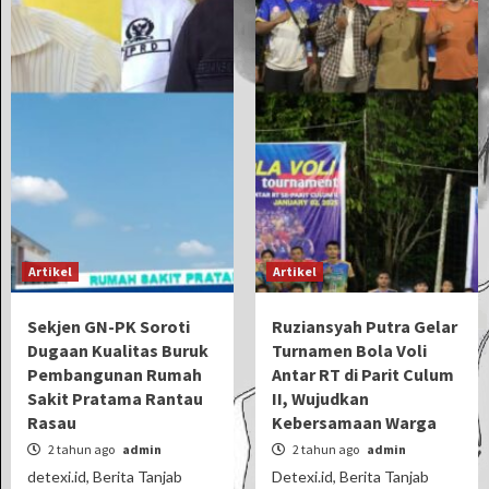
Artikel
Artikel
Sekjen GN-PK Soroti
Ruziansyah Putra Gelar
Dugaan Kualitas Buruk
Turnamen Bola Voli
Pembangunan Rumah
Antar RT di Parit Culum
Sakit Pratama Rantau
II, Wujudkan
Rasau
Kebersamaan Warga
2 tahun ago
admin
2 tahun ago
admin
detexi.id, Berita Tanjab
Detexi.id, Berita Tanjab