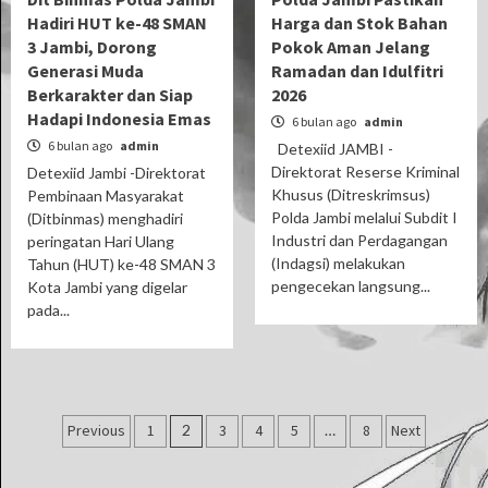
Hadiri HUT ke-48 SMAN
Harga dan Stok Bahan
3 Jambi, Dorong
Pokok Aman Jelang
Generasi Muda
Ramadan dan Idulfitri
Berkarakter dan Siap
2026
Hadapi Indonesia Emas
6 bulan ago
admin
6 bulan ago
admin
Detexiid JAMBI -
Direktorat Reserse Kriminal
Detexiid Jambi -Direktorat
Khusus (Ditreskrimsus)
Pembinaan Masyarakat
Polda Jambi melalui Subdit I
(Ditbinmas) menghadiri
Industri dan Perdagangan
peringatan Hari Ulang
(Indagsi) melakukan
Tahun (HUT) ke-48 SMAN 3
pengecekan langsung...
Kota Jambi yang digelar
pada...
Paginasi
Previous
1
2
3
4
5
…
8
Next
pos