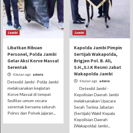
Jambi
Jambi
Libatkan Ribuan
Kapolda Jambi Pimpin
Personel, Polda Jambi
Sertijab Wakapolda,
Gelar Aksi Korve Massal
Brigjen Pol. B. Ali,
Serentak
S.H.,S.I.K Resmi Jabat
Wakapolda Jambi
6 bulan ago
admin
6 bulan ago
admin
Detexiid Jambi -Polda Jambi
melaksanakan kegiatan
Detexiid Jambi -
Korve Massal di tempat
Kepolisian Daerah Jambi
fasilitas umum secara
melaksanakan Upacara
serentak bersama seluruh
Serah Terima Jabatan
Polres dan Polsek jajaran...
(Sertijab) Wakil Kepala
Kepolisian Daerah
(Wakapolda) Jambi...