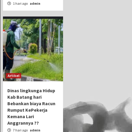
1 hari ago
admin
Artikel
Dinas lingkunga Hidup
Kab Batang hari
Bebankan biaya Racun
Rumput KePekerja
Kemana Lari
Anggrannya ??
7 hari ago
admin