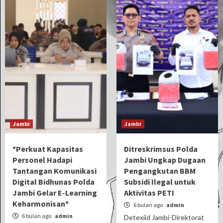
Jambi
Jambi
*Perkuat Kapasitas
Ditreskrimsus Polda
Personel Hadapi
Jambi Ungkap Dugaan
Tantangan Komunikasi
Pengangkutan BBM
Digital Bidhunas Polda
Subsidi Ilegal untuk
Jambi Gelar E-Learning
Aktivitas PETI
Keharmonisan*
6 bulan ago
admin
6 bulan ago
admin
Detexiid Jambi-Direktorat