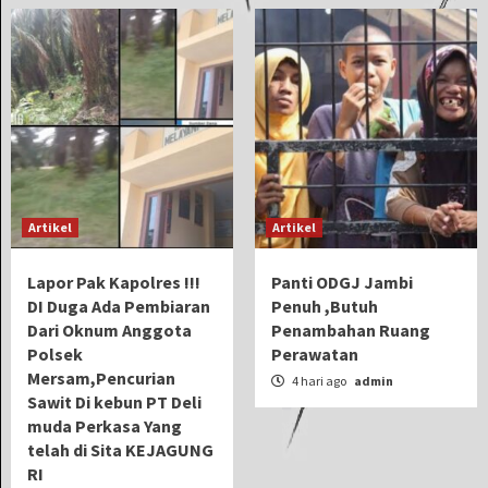
Artikel
Artikel
Lapor Pak Kapolres !!!
Panti ODGJ Jambi
DI Duga Ada Pembiaran
Penuh ,Butuh
Dari Oknum Anggota
Penambahan Ruang
Polsek
Perawatan
Mersam,Pencurian
4 hari ago
admin
Sawit Di kebun PT Deli
muda Perkasa Yang
telah di Sita KEJAGUNG
RI