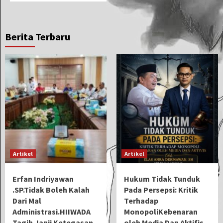
Berita Terbaru
Artikel
Artikel
Erfan Indriyawan
Hukum Tidak Tunduk
.SP.Tidak Boleh Kalah
Pada Persepsi: Kritik
Dari Mal
Terhadap
Administrasi.HIIWADA
MonopoliKebenaran
Tagih Janji Ketegasan
oleh Media Dan Aktifis