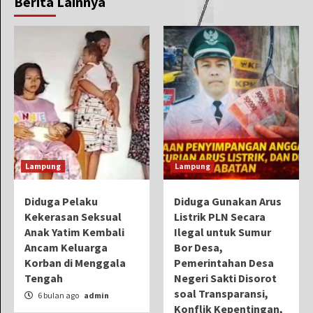
Berita Lainnya
Lampung
Lampung
Diduga Pelaku
Diduga Gunakan Arus
Kekerasan Seksual
Listrik PLN Secara
Anak Yatim Kembali
Ilegal untuk Sumur
Ancam Keluarga
Bor Desa,
Korban di Menggala
Pemerintahan Desa
Tengah
Negeri Sakti Disorot
soal Transparansi,
6 bulan ago
admin
Konflik Kepentingan,