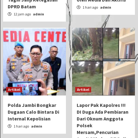
DPRD Batam
1 hari ago
admin
12 jam ago
admin
Artikel
Artikel
Polda Jambi Bongkar
Lapor Pak Kapolres !!!
Dugaan Calo Bintara Di
DI Duga Ada Pembiaran
Internal Kepolisian
Dari Oknum Anggota
Polsek
1 hari ago
admin
Mersam,Pencurian