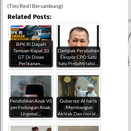
(Tim/Red l Bersambung)
Related Posts:
BPK RI Dapati
Temuan Kapal 10
Dampak Perubahan
GT Di Dinas
Ekspor CPO Satu
Perikanan…
Satu PintuMrlalui…
Pendidikan Anak VS
Gubernur Al haris
perlindungan Anak:
:Membangun
Urgensi…
Akhlak Dan moral…