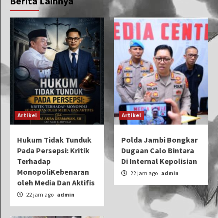
Berita Lainnya
Artikel
Artikel
Hukum Tidak Tunduk
Polda Jambi Bongkar
Pada Persepsi: Kritik
Dugaan Calo Bintara
Terhadap
Di Internal Kepolisian
MonopoliKebenaran
22 jam ago
admin
oleh Media Dan Aktifis
22 jam ago
admin