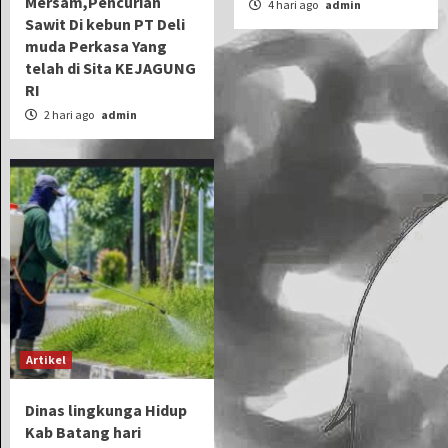
Mersam,Pencurian
4 hari ago
admin
Sawit Di kebun PT Deli
muda Perkasa Yang
telah di Sita KEJAGUNG
RI
2 hari ago
admin
Artikel
Dinas lingkunga Hidup
Kab Batang hari