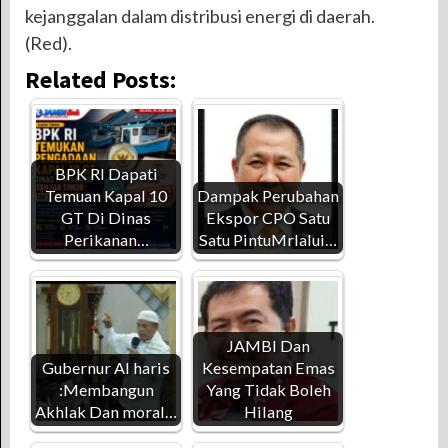
kejanggalan dalam distribusi energi di daerah.
(Red).
Related Posts:
BPK RI Dapati
Temuan Kapal 10
Dampak Perubahan
GT Di Dinas
Ekspor CPO Satu
Perikanan…
Satu PintuMrlalui…
JAMBI Dan
Gubernur Al haris
Kesempatan Emas
:Membangun
Yang Tidak Boleh
Akhlak Dan moral…
Hilang