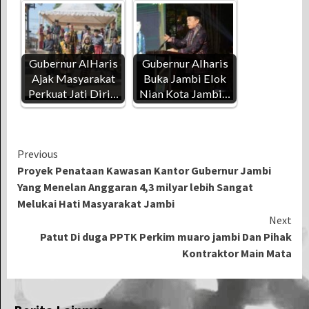
Gubernur AlHaris
Gubernur Alharis
Ajak Masyarakat
Buka Jambi Elok
Perkuat Jati Diri…
Nian Kota Jambi…
Continue
Previous
Proyek Penataan Kawasan Kantor Gubernur Jambi
Reading
Yang Menelan Anggaran 4,3 milyar lebih Sangat
Melukai Hati Masyarakat Jambi
Next
Patut Di duga PPTK Perkim muaro jambi Dan Pihak
Kontraktor Main Mata