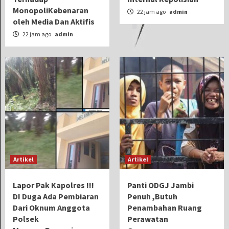
MonopoliKebenaran
22 jam ago
admin
oleh Media Dan Aktifis
22 jam ago
admin
Artikel
Artikel
Lapor Pak Kapolres !!!
Panti ODGJ Jambi
DI Duga Ada Pembiaran
Penuh ,Butuh
Dari Oknum Anggota
Penambahan Ruang
Polsek
Perawatan