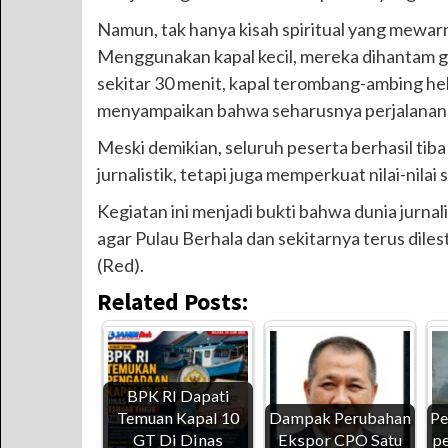
Namun, tak hanya kisah spiritual yang mewa
Menggunakan kapal kecil, mereka dihantam ge
sekitar 30 menit, kapal terombang-ambing he
menyampaikan bahwa seharusnya perjalanan ke 
Meski demikian, seluruh peserta berhasil ti
jurnalistik, tetapi juga memperkuat nilai-nila
Kegiatan ini menjadi bukti bahwa dunia jurnalis
agar Pulau Berhala dan sekitarnya terus diles
(Red).
Related Posts:
BPK RI Dapati
Temuan Kapal 10
Dampak Perubahan
Pe
GT Di Dinas
Ekspor CPO Satu
pe