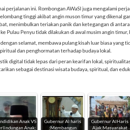
rnai perjalanan ini. Rombongan AWaSI juga mengalami per
lombang tinggi akibat angin muson timur yang dikenal gan
bat, menimbulkan teriakan panik dan ketegangan di antar
Pulau Penyu tidak dilakukan di awal musim angin timur, k
ba dengan selamat, membawa pulang kisah luar biasa yang
i spiritual dan penghormatan terhadap budaya lokal.
tik digital tidak lepas dari peran kearifan lokal, spiritual
tarikan sebagai destinasi wisata budaya, spiritual, dan edu
ndidikan Anak VS
Gubernur Al haris
Gubernur AlHaris
rlindungan Anak:
:Membangun
Ajak Masyarakat