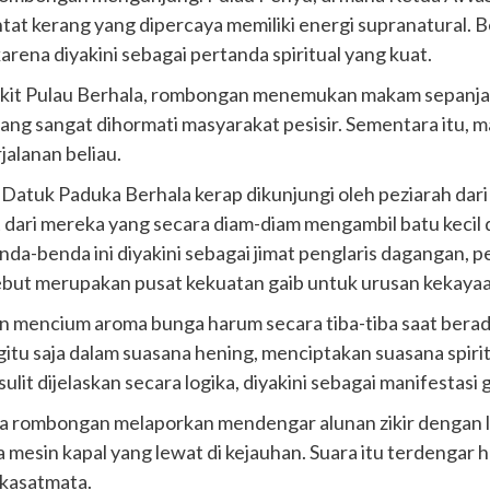
t kerang yang dipercaya memiliki energi supranatural. Ben
rena diyakini sebagai pertanda spiritual yang kuat.
bukit Pulau Berhala, rombongan menemukan makam sepanja
ang sangat dihormati masyarakat pesisir. Sementara itu, ma
jalanan beliau.
tuk Paduka Berhala kerap dikunjungi oleh peziarah dar
it dari mereka yang secara diam-diam mengambil batu keci
Benda-benda ini diyakini sebagai jimat penglaris dagangan,
ut merupakan pusat kekuatan gaib untuk urusan kekayaa
n mencium aroma bunga harum secara tiba-tiba saat berada
tu saja dalam suasana hening, menciptakan suasana spiri
t dijelaskan secara logika, diyakini sebagai manifestasi ga
 rombongan melaporkan mendengar alunan zikir dengan lafa
 mesin kapal yang lewat di kejauhan. Suara itu terdengar
k kasatmata.