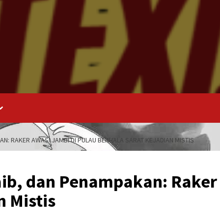
AN: RAKER AWASI JAMBI DI PULAU BERHALA SARAT KEJADIAN MISTIS
aib, dan Penampakan: Raker
n Mistis