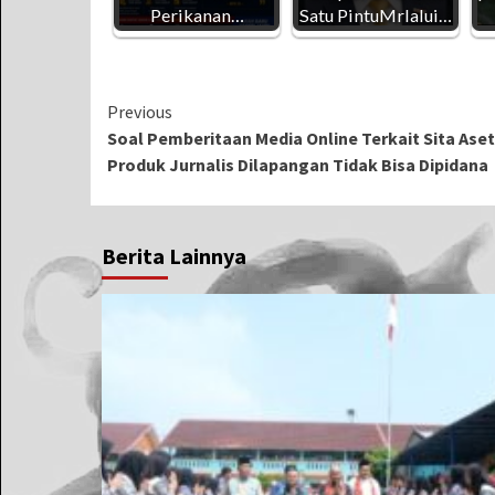
Perikanan…
Satu PintuMrlalui…
Continue
Previous
Soal Pemberitaan Media Online Terkait Sita Aset
Reading
Produk Jurnalis Dilapangan Tidak Bisa Dipidana
Berita Lainnya