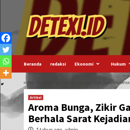
Skip
to
content
Beranda
redaksi
Ekonomi
Hukum
HOME
ARTIKEL
AROMA BUNGA, ZIKIR GAIB, DAN PENAMPAK
Artikel
Aroma Bunga, Zikir G
Berhala Sarat Kejadia
1 tahun ago
admin