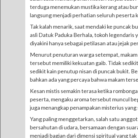
terduga menemukan mustika kerang atau bunta
langsung menjadi perhatian seluruh peserta ka
Tak kalah menarik, saat mendaki ke puncak 
asli Datuk Paduka Berhala, tokoh legendaris y
diyakini hanya sebagai petilasan atau jejak per
Menurut penuturan warga setempat, makam Da
tersebut memiliki kekuatan gaib. Tidak sedik
sedikit kain penutup nisan di puncak bukit. 
bahkan ada yang percaya bahwa makam terseb
Kesan mistis semakin terasa ketika rombonga
peserta, mengaku aroma tersebut muncul begi
juga menangkap penampakan misterius yang suli
Yang paling menggetarkan, salah satu anggota
bersahutan di udara, bersamaan dengan suara
menjadi bagian dari dimensi spiritual yang ta