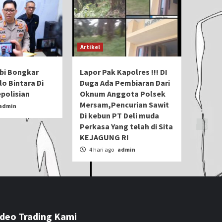
Artikel
bi Bongkar
Lapor Pak Kapolres !!! DI
o Bintara Di
Duga Ada Pembiaran Dari
epolisian
Oknum Anggota Polsek
Mersam,Pencurian Sawit
admin
Di kebun PT Deli muda
Perkasa Yang telah di Sita
KEJAGUNG RI
4 hari ago
admin
ideo Trading Kami