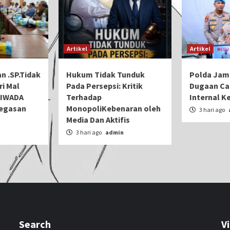
Artikel
Artikel
n .SP.Tidak
Hukum Tidak Tunduk
Polda Jam
ri Mal
Pada Persepsi: Kritik
Dugaan Cal
IIWADA
Terhadap
Internal K
tegasan
MonopoliKebenaran oleh
3 hari ago
Media Dan Aktifis
n
3 hari ago
admin
Search
V