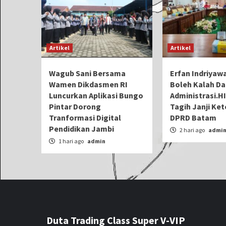
Artikel
Artikel
Wagub Sani Bersama
Erfan Indriyawa
Wamen Dikdasmen RI
Boleh Kalah Da
Luncurkan Aplikasi Bungo
Administrasi.H
Pintar Dorong
Tagih Janji Ke
Tranformasi Digital
DPRD Batam
Pendidikan Jambi
2 hari ago
admi
1 hari ago
admin
Duta Trading Class Super V-VIP