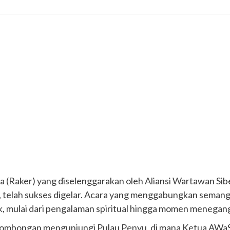
a (Raker) yang diselenggarakan oleh Aliansi Wartawan Sib
u, telah sukses digelar. Acara yang menggabungkan semanga
ik, mulai dari pengalaman spiritual hingga momen menega
 rombongan mengunjungi Pulau Penyu, di mana Ketua AWaSI 