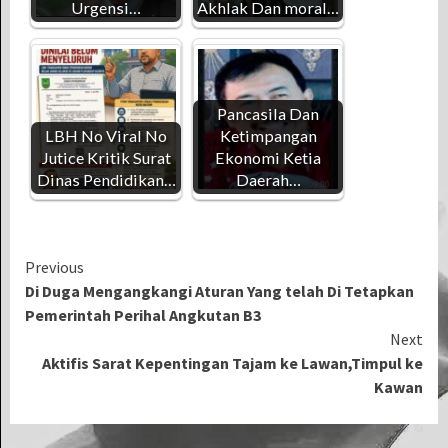
Urgensi…
Akhlak Dan moral…
Pancasila Dan
LBH No Viral No
Ketimpangan
Jutice Kritik Surat
Ekonomi Ketia
Dinas Pendidikan…
Daerah…
Continue
Previous
Di Duga Mengangkangi Aturan Yang telah Di Tetapkan
Reading
Pemerintah Perihal Angkutan B3
Next
Aktifis Sarat Kepentingan Tajam ke Lawan,Timpul ke
Kawan