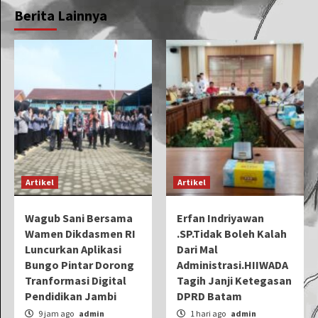
Berita Lainnya
Artikel
Artikel
Wagub Sani Bersama
Erfan Indriyawan
Wamen Dikdasmen RI
.SP.Tidak Boleh Kalah
Luncurkan Aplikasi
Dari Mal
Bungo Pintar Dorong
Administrasi.HIIWADA
Tranformasi Digital
Tagih Janji Ketegasan
Pendidikan Jambi
DPRD Batam
9 jam ago
admin
1 hari ago
admin