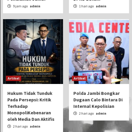
9 jam ago
admin
1 hari ago
admin
Artikel
Artikel
Hukum Tidak Tunduk
Polda Jambi Bongkar
Pada Persepsi: Kritik
Dugaan Calo Bintara Di
Terhadap
Internal Kepolisian
MonopoliKebenaran
2 hari ago
admin
oleh Media Dan Aktifis
2 hari ago
admin