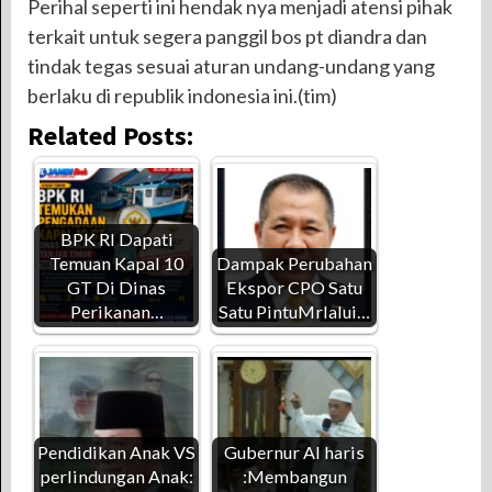
Perihal seperti ini hendak nya menjadi atensi pihak
terkait untuk segera panggil bos pt diandra dan
tindak tegas sesuai aturan undang-undang yang
berlaku di republik indonesia ini.(tim)
Related Posts:
BPK RI Dapati
Temuan Kapal 10
Dampak Perubahan
GT Di Dinas
Ekspor CPO Satu
Perikanan…
Satu PintuMrlalui…
Pendidikan Anak VS
Gubernur Al haris
perlindungan Anak:
:Membangun