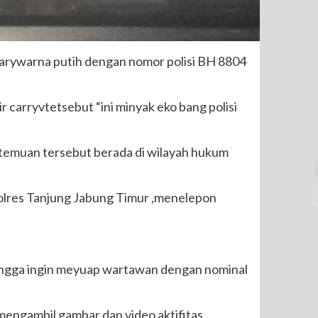
 carywarna putih dengan nomor polisi BH 8804
carryvtetsebut “ini minyak eko bang polisi
an temuan tersebut berada di wilayah hukum
 polres Tanjung Jabung Timur ,menelepon
ingga ingin meyuap wartawan dengan nominal
mengambil gambar dan video aktifitas