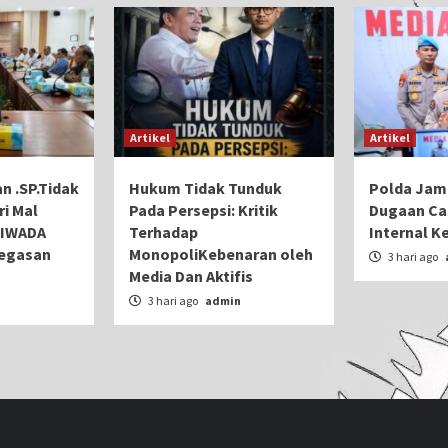
Artikel
Artikel
n .SP.Tidak
Hukum Tidak Tunduk
Polda Jam
ri Mal
Pada Persepsi: Kritik
Dugaan Cal
IIWADA
Terhadap
Internal K
tegasan
MonopoliKebenaran oleh
3 hari ago
Media Dan Aktifis
n
3 hari ago
admin