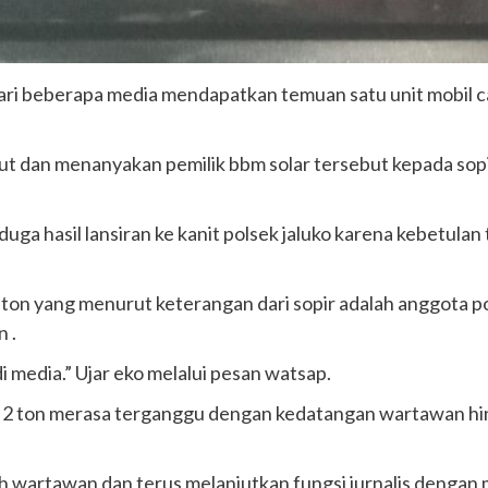
m dari beberapa media mendapatkan temuan satu unit mobil
 dan menanyakan pemilik bbm solar tersebut kepada sopir 
 duga hasil lansiran ke kanit polsek jaluko karena kebetul
 2 ton yang menurut keterangan dari sopir adalah anggota
 .
 media.” Ujar eko melalui pesan watsap.
ak 2 ton merasa terganggu dengan kedatangan wartawan h
h wartawan dan terus melanjutkan fungsi jurnalis dengan 