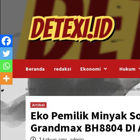
Skip
to
content
Beranda
redaksi
Ekonomi
Hukum
HOME
ARTIKEL
EKO PEMILIK MINYAK SOLAR ILEGAL YAN
Artikel
Eko Pemilik Minyak So
Grandmax BH8804 DI 
1 tahun ago
admin