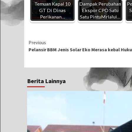
Temuan Kapal 10
Dampak Perubahan
Pe
GT Di Dinas
Ekspor CPO Satu
S
Perikanan…
Satu PintuMrlalui…
Continue
Previous
Pelansir BBM Jenis Solar Eko Merasa kebal Huk
Reading
Berita Lainnya