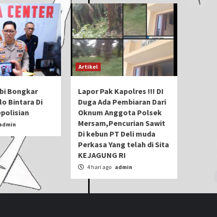
Artikel
bi Bongkar
Lapor Pak Kapolres !!! DI
o Bintara Di
Duga Ada Pembiaran Dari
epolisian
Oknum Anggota Polsek
Mersam,Pencurian Sawit
admin
Di kebun PT Deli muda
Perkasa Yang telah di Sita
KEJAGUNG RI
4 hari ago
admin