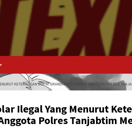
G MENURUT KETERANGAN SOPIR GRANDMAX BH8804 DI ANGGOTA POLRES TAN
lar Ilegal Yang Menurut Ket
Anggota Polres Tanjabtim 