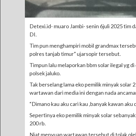
Detexi.id- muaro Jambi- senin 6juli 2025 ti
DI.
Tim pun menghampiri mobil grandmax tersebut
polres tanjab timur” ujarsopir tersebut.
Timpun lalu melaporkan bbm solar ilegal yg di
polsek jaluko.
Tak berselang lama eko pemilik minyak solar
wartawan dari media ini dengan nada ancaman
“Dimano kau aku cari kau ,banyak kawan aku di
Sepertinya eko pemilik minyak solar sebany
200 rb.
Niat menyuap wartawan tersebut di tolak ole