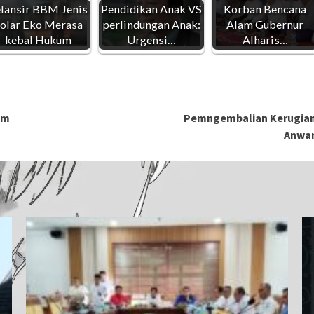
lansir BBM Jenis
Pendidikan Anak VS
Korban Bencana
olar Eko Merasa
perlindungan Anak:
Alam Gubernur
kebal Hukum
Urgensi…
Alharis…
um
Pemngembalian Kerugian 
Anwar