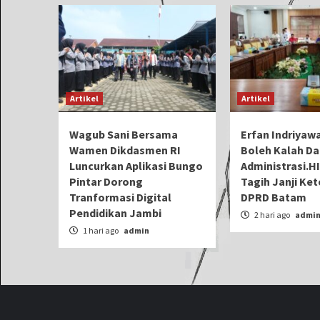
Artikel
Artikel
Wagub Sani Bersama
Erfan Indriyawa
Wamen Dikdasmen RI
Boleh Kalah Da
Luncurkan Aplikasi Bungo
Administrasi.H
Pintar Dorong
Tagih Janji Ke
Tranformasi Digital
DPRD Batam
Pendidikan Jambi
2 hari ago
admi
1 hari ago
admin