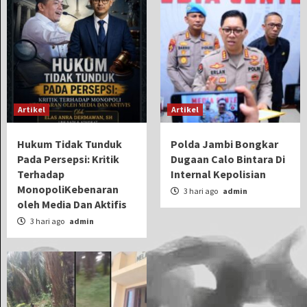
Artikel
Artikel
Hukum Tidak Tunduk
Polda Jambi Bongkar
Pada Persepsi: Kritik
Dugaan Calo Bintara Di
Terhadap
Internal Kepolisian
MonopoliKebenaran
3 hari ago
admin
oleh Media Dan Aktifis
3 hari ago
admin