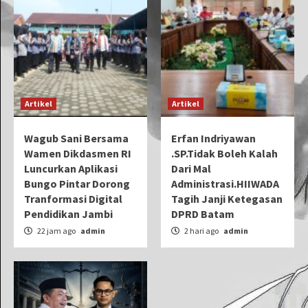
Artikel
Artikel
Wagub Sani Bersama
Erfan Indriyawan
Wamen Dikdasmen RI
.SP.Tidak Boleh Kalah
Luncurkan Aplikasi
Dari Mal
Bungo Pintar Dorong
Administrasi.HIIWADA
Tranformasi Digital
Tagih Janji Ketegasan
Pendidikan Jambi
DPRD Batam
22 jam ago
admin
2 hari ago
admin