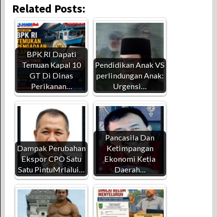
Related Posts:
BPK RI Dapati
Temuan Kapal 10
Pendidikan Anak VS
GT Di Dinas
perlindungan Anak:
Perikanan…
Urgensi…
Pancasila Dan
Dampak Perubahan
Ketimpangan
Ekspor CPO Satu
Ekonomi Ketia
Satu PintuMrlalui…
Daerah…