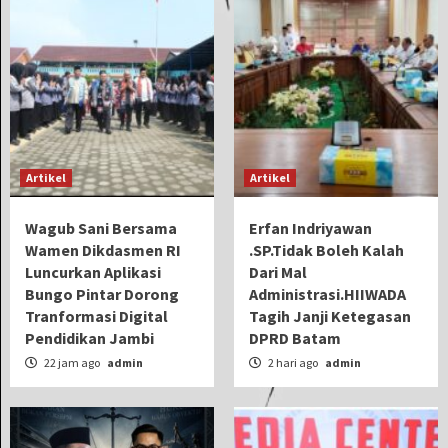
Artikel
Artikel
Wagub Sani Bersama
Erfan Indriyawan
Wamen Dikdasmen RI
.SP.Tidak Boleh Kalah
Luncurkan Aplikasi
Dari Mal
Bungo Pintar Dorong
Administrasi.HIIWADA
Tranformasi Digital
Tagih Janji Ketegasan
Pendidikan Jambi
DPRD Batam
22 jam ago
admin
2 hari ago
admin