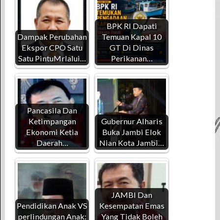
BPK RI Dapati
Dampak Perubahan
Temuan Kapal 10
Ekspor CPO Satu
GT Di Dinas
Satu PintuMrlalui…
Perikanan…
Pancasila Dan
Ketimpangan
Gubernur Alharis
Ekonomi Ketia
Buka Jambi Elok
Daerah…
Nian Kota Jambi…
JAMBI Dan
Pendidikan Anak VS
Kesempatan Emas
perlindungan Anak:
Yang Tidak Boleh