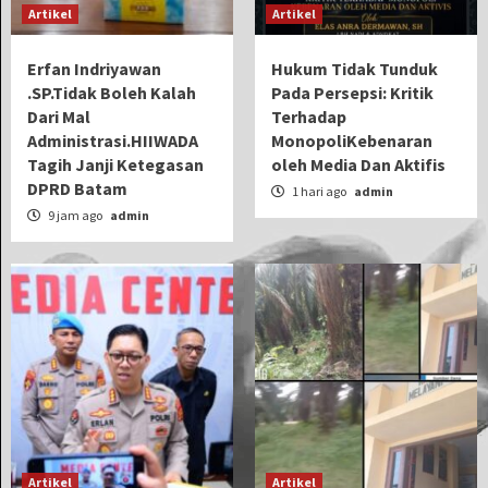
Artikel
Artikel
Erfan Indriyawan
Hukum Tidak Tunduk
.SP.Tidak Boleh Kalah
Pada Persepsi: Kritik
Dari Mal
Terhadap
Administrasi.HIIWADA
MonopoliKebenaran
Tagih Janji Ketegasan
oleh Media Dan Aktifis
DPRD Batam
1 hari ago
admin
9 jam ago
admin
Artikel
Artikel