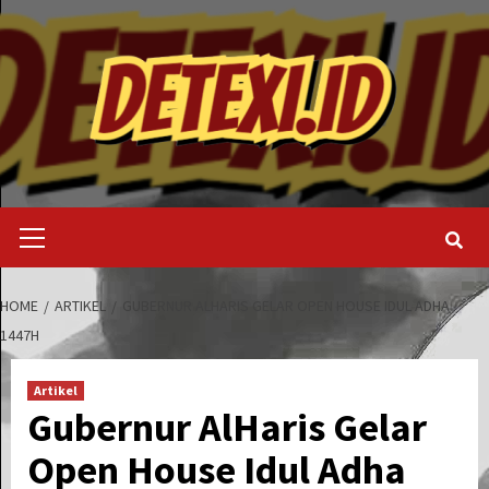
Skip
to
content
Primary
Menu
HOME
ARTIKEL
GUBERNUR ALHARIS GELAR OPEN HOUSE IDUL ADHA
1447H
Artikel
Gubernur AlHaris Gelar
Open House Idul Adha