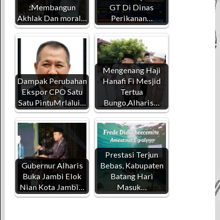
:Membangun
GT Di Dinas
Akhlak Dan moral…
Perikanan…
Mengenang Haji
Dampak Perubahan
Hanafi Fi Mesjid
Ekspor CPO Satu
Tertua
Satu PintuMrlalui…
Bungo,Alharis…
Prestasi Terjun
Gubernur Alharis
Bebas, Kabupaten
Buka Jambi Elok
Batang Hari
Nian Kota Jambi…
Masuk…