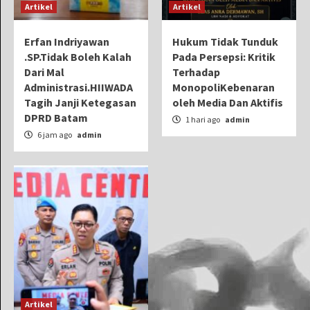
Artikel
Artikel
Erfan Indriyawan
Hukum Tidak Tunduk
.SP.Tidak Boleh Kalah
Pada Persepsi: Kritik
Dari Mal
Terhadap
Administrasi.HIIWADA
MonopoliKebenaran
Tagih Janji Ketegasan
oleh Media Dan Aktifis
DPRD Batam
1 hari ago
admin
6 jam ago
admin
Artikel