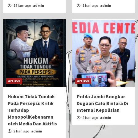
16 jam ago
admin
1 hari ago
admin
Artikel
Artikel
Hukum Tidak Tunduk
Polda Jambi Bongkar
Pada Persepsi: Kritik
Dugaan Calo Bintara Di
Terhadap
Internal Kepolisian
MonopoliKebenaran
2 hari ago
admin
oleh Media Dan Aktifis
2 hari ago
admin