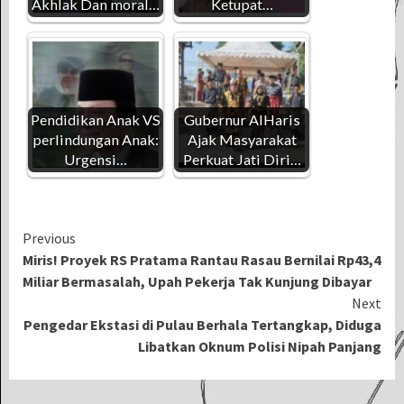
Akhlak Dan moral…
Ketupat…
Pendidikan Anak VS
Gubernur AlHaris
perlindungan Anak:
Ajak Masyarakat
Urgensi…
Perkuat Jati Diri…
Continue
Previous
Miris! Proyek RS Pratama Rantau Rasau Bernilai Rp43,4
Reading
Miliar Bermasalah, Upah Pekerja Tak Kunjung Dibayar
Next
Pengedar Ekstasi di Pulau Berhala Tertangkap, Diduga
Libatkan Oknum Polisi Nipah Panjang