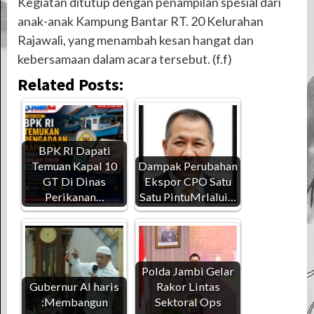
Kegiatan ditutup dengan penampilan spesial dari
anak-anak Kampung Bantar RT. 20 Kelurahan
Rajawali, yang menambah kesan hangat dan
kebersamaan dalam acara tersebut. (f.f)
Related Posts:
BPK RI Dapati
Temuan Kapal 10
Dampak Perubahan
GT Di Dinas
Ekspor CPO Satu
Perikanan…
Satu PintuMrlalui…
Polda Jambi Gelar
Gubernur Al haris
Rakor Lintas
:Membangun
Sektoral Ops