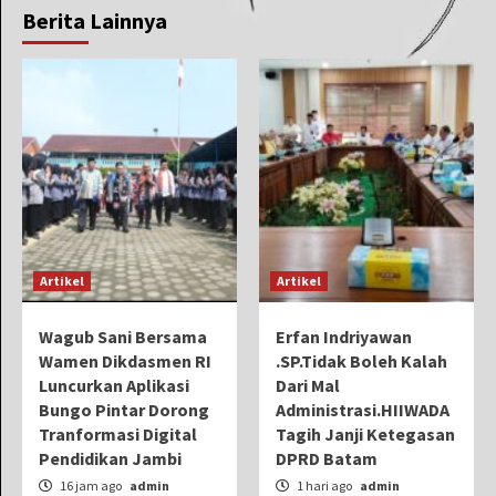
Berita Lainnya
Artikel
Artikel
Wagub Sani Bersama
Erfan Indriyawan
Wamen Dikdasmen RI
.SP.Tidak Boleh Kalah
Luncurkan Aplikasi
Dari Mal
Bungo Pintar Dorong
Administrasi.HIIWADA
Tranformasi Digital
Tagih Janji Ketegasan
Pendidikan Jambi
DPRD Batam
16 jam ago
admin
1 hari ago
admin