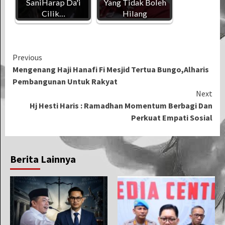
SaniHarap Da'i
Yang Tidak Boleh
Cilik…
Hilang
Continue
Previous
Mengenang Haji Hanafi Fi Mesjid Tertua Bungo,Alharis
Reading
Pembangunan Untuk Rakyat
Next
Hj Hesti Haris : Ramadhan Momentum Berbagi Dan
Perkuat Empati Sosial
Berita Lainnya