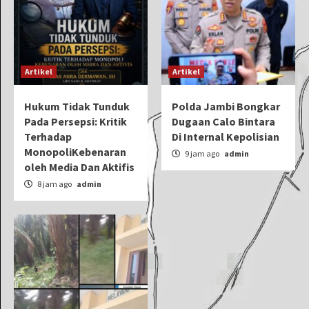
Artikel
Artikel
Hukum Tidak Tunduk
Polda Jambi Bongkar
Pada Persepsi: Kritik
Dugaan Calo Bintara
Terhadap
Di Internal Kepolisian
MonopoliKebenaran
9 jam ago
admin
oleh Media Dan Aktifis
8 jam ago
admin