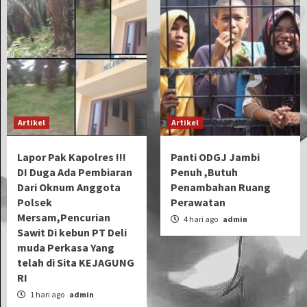
Artikel
Artikel
Lapor Pak Kapolres !!!
Panti ODGJ Jambi
DI Duga Ada Pembiaran
Penuh ,Butuh
Dari Oknum Anggota
Penambahan Ruang
Polsek
Perawatan
Mersam,Pencurian
4 hari ago
admin
Sawit Di kebun PT Deli
muda Perkasa Yang
telah di Sita KEJAGUNG
RI
1 hari ago
admin