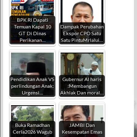
BPK RI Dapati
Temuan Kapal 10
Dampak Perubahan
GT Di Dinas
Ekspor CPO Satu
Perikanan…
Satu PintuMrlalui…
Pendidikan Anak VS
Gubernur Al haris
perlindungan Anak:
:Membangun
Urgensi…
Akhlak Dan moral…
Buka Ramadhan
JAMBI Dan
Ceria2026 Wagub
Kesempatan Emas