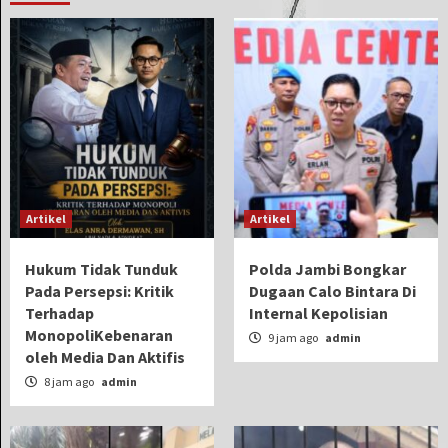
Artikel
Artikel
Hukum Tidak Tunduk
Polda Jambi Bongkar
Pada Persepsi: Kritik
Dugaan Calo Bintara Di
Terhadap
Internal Kepolisian
MonopoliKebenaran
9 jam ago
admin
oleh Media Dan Aktifis
8 jam ago
admin