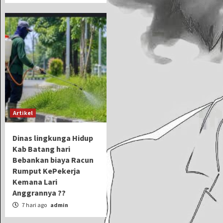
Artikel
Dinas lingkunga Hidup
Kab Batang hari
Bebankan biaya Racun
Rumput KePekerja
Kemana Lari
Anggrannya ??
7 hari ago
admin