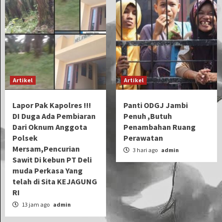
Artikel
Artikel
Lapor Pak Kapolres !!!
Panti ODGJ Jambi
DI Duga Ada Pembiaran
Penuh ,Butuh
Dari Oknum Anggota
Penambahan Ruang
Polsek
Perawatan
Mersam,Pencurian
3 hari ago
admin
Sawit Di kebun PT Deli
muda Perkasa Yang
telah di Sita KEJAGUNG
RI
13 jam ago
admin