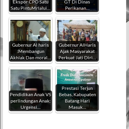
Ekspor CPO Satu
GT Di Dinas
Satu PintuMrlalui…
Perikanan…
Gubernur Al haris
Gubernur AlHaris
:Membangun
Ajak Masyarakat
Akhlak Dan moral…
Perkuat Jati Diri…
Prestasi Terjun
Pendidikan Anak VS
Bebas, Kabupaten
perlindungan Anak:
Batang Hari
Urgensi…
Masuk…