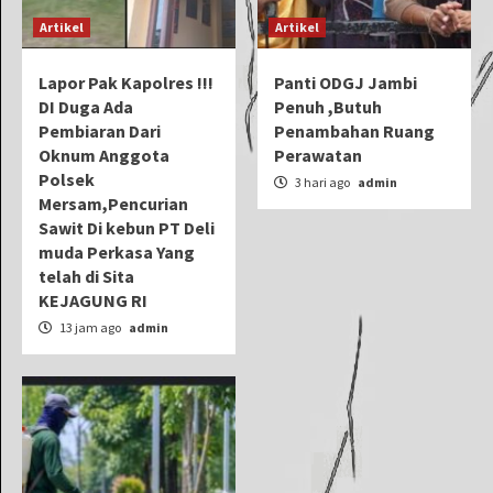
Artikel
Artikel
Lapor Pak Kapolres !!!
Panti ODGJ Jambi
DI Duga Ada
Penuh ,Butuh
Pembiaran Dari
Penambahan Ruang
Oknum Anggota
Perawatan
Polsek
3 hari ago
admin
Mersam,Pencurian
Sawit Di kebun PT Deli
muda Perkasa Yang
telah di Sita
KEJAGUNG RI
13 jam ago
admin