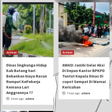
Artikel
Artikel
Dinas lingkunga Hidup
AWASI Jambi Gelar Aksi
Kab Batang hari
Di Depan Kantor BPKPD
Bebankan biaya Racun
Tuntut Kepala Dinas Di
Rumput KePekerja
copot Sempat Di Warnai
Kemana Lari
Kericuhan
Anggrannya ??
7 hari ago
admin
6 hari ago
admin