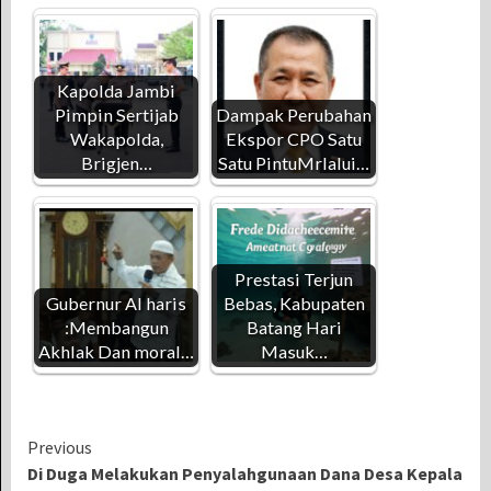
Kapolda Jambi
Pimpin Sertijab
Dampak Perubahan
Wakapolda,
Ekspor CPO Satu
Brigjen…
Satu PintuMrlalui…
Prestasi Terjun
Gubernur Al haris
Bebas, Kabupaten
:Membangun
Batang Hari
Akhlak Dan moral…
Masuk…
Continue
Previous
Di Duga Melakukan Penyalahgunaan Dana Desa Kepala
Reading