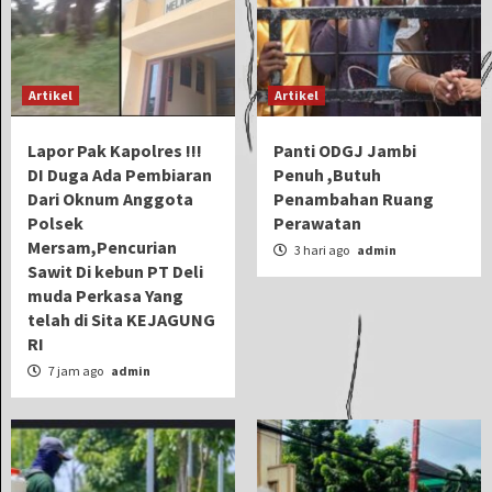
Artikel
Artikel
Lapor Pak Kapolres !!!
Panti ODGJ Jambi
DI Duga Ada Pembiaran
Penuh ,Butuh
Dari Oknum Anggota
Penambahan Ruang
Polsek
Perawatan
Mersam,Pencurian
3 hari ago
admin
Sawit Di kebun PT Deli
muda Perkasa Yang
telah di Sita KEJAGUNG
RI
7 jam ago
admin