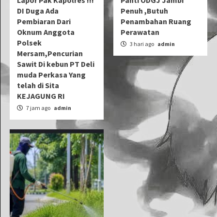
Lapor Pak Kapolres !!!
Panti ODGJ Jambi
DI Duga Ada
Penuh ,Butuh
Pembiaran Dari
Penambahan Ruang
Oknum Anggota
Perawatan
Polsek
3 hari ago
admin
Mersam,Pencurian
Sawit Di kebun PT Deli
muda Perkasa Yang
telah di Sita
KEJAGUNG RI
7 jam ago
admin