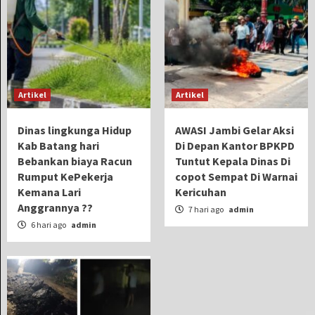
Artikel
Artikel
Dinas lingkunga Hidup
AWASI Jambi Gelar Aksi
Kab Batang hari
Di Depan Kantor BPKPD
Bebankan biaya Racun
Tuntut Kepala Dinas Di
Rumput KePekerja
copot Sempat Di Warnai
Kemana Lari
Kericuhan
Anggrannya ??
7 hari ago
admin
6 hari ago
admin