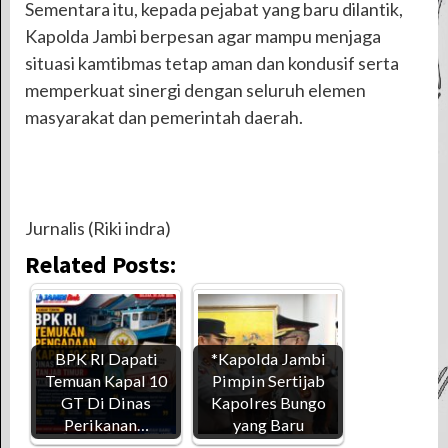
Sementara itu, kepada pejabat yang baru dilantik,
Kapolda Jambi berpesan agar mampu menjaga
situasi kamtibmas tetap aman dan kondusif serta
memperkuat sinergi dengan seluruh elemen
masyarakat dan pemerintah daerah.
Jurnalis (Riki indra)
Related Posts:
BPK RI Dapati
*Kapolda Jambi
Temuan Kapal 10
Pimpin Sertijab
GT Di Dinas
Kapolres Bungo
Perikanan…
yang Baru