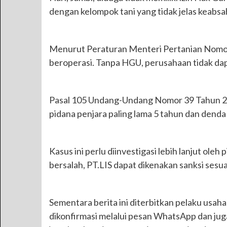
dengan kelompok tani yang tidak jelas keabsa
Menurut Peraturan Menteri Pertanian Nomor
beroperasi. Tanpa HGU, perusahaan tidak d
Pasal 105 Undang-Undang Nomor 39 Tahun 20
pidana penjara paling lama 5 tahun dan denda 
Kasus ini perlu diinvestigasi lebih lanjut ol
bersalah, PT.LIS dapat dikenakan sanksi sesu
Sementara berita ini diterbitkan pelaku usah
dikonfirmasi melalui pesan WhatsApp dan ju