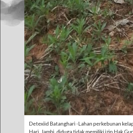
Detexiid Batanghari -Lahan perkebunan kela
Hari, Jambi, diduga tidak memiliki izin Hak G