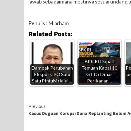
jawab sebagaimana mestinya sesuai undang u
Penulis : M.arham
Related Posts:
BPK RI Dapati
Dampak Perubahan
Temuan Kapal 10
Pe
Ekspor CPO Satu
GT Di Dinas
pe
Satu PintuMrlalui…
Perikanan…
Continue
Previous
Kasus Dugaan Korupsi Dana Replanting Belum Ad
Reading