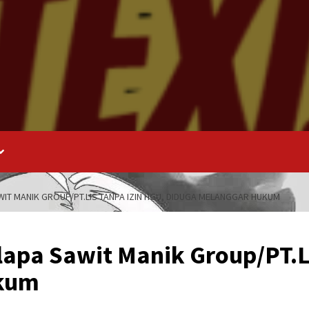
IT MANIK GROUP/PT.LIS TANPA IZIN HGU, DIDUGA MELANGGAR HUKUM
apa Sawit Manik Group/PT.L
ukum