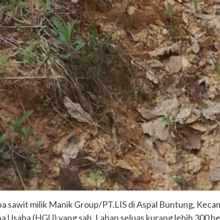
pa sawit milik Manik Group/PT.LIS di Aspal Buntung, Ke
una Usaha (HGU) yang sah. Lahan seluas kurang lebih 300 hek