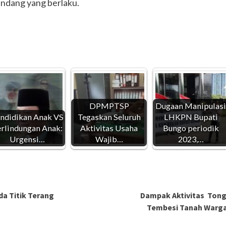
ndang yang berlaku.
DPMPTSP
Dugaan Manipulasi
ndidikan Anak VS
Tegaskan Seluruh
LHKPN Bupati
rlindungan Anak:
Aktivitas Usaha
Bungo periodik
Urgensi…
Wajib…
2023,…
a Titik Terang
Dampak Aktivitas Tong
Tembesi Tanah Warga