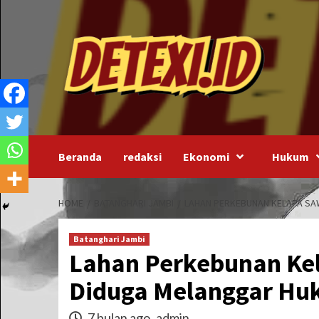
Skip
to
content
Beranda
redaksi
Ekonomi
Hukum
HOME
BATANGHARI JAMBI
LAHAN PERKEBUNAN KELAPA SAW
Batanghari Jambi
Lahan Perkebunan Kel
Diduga Melanggar H
7 bulan ago
admin