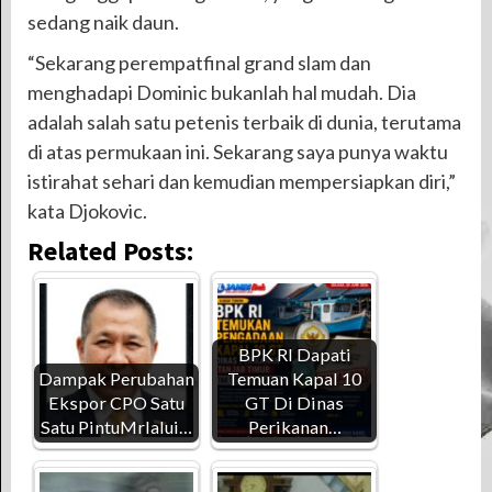
sedang naik daun.
“Sekarang perempatfinal grand slam dan
menghadapi Dominic bukanlah hal mudah. Dia
adalah salah satu petenis terbaik di dunia, terutama
di atas permukaan ini. Sekarang saya punya waktu
istirahat sehari dan kemudian mempersiapkan diri,”
kata Djokovic.
Related Posts:
BPK RI Dapati
Dampak Perubahan
Temuan Kapal 10
Ekspor CPO Satu
GT Di Dinas
Satu PintuMrlalui…
Perikanan…