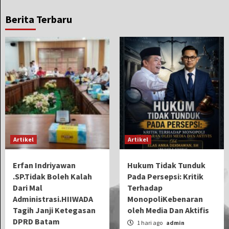
Berita Terbaru
Artikel
Artikel
Erfan Indriyawan
Hukum Tidak Tunduk
.SP.Tidak Boleh Kalah
Pada Persepsi: Kritik
Dari Mal
Terhadap
Administrasi.HIIWADA
MonopoliKebenaran
Tagih Janji Ketegasan
oleh Media Dan Aktifis
DPRD Batam
1 hari ago
admin