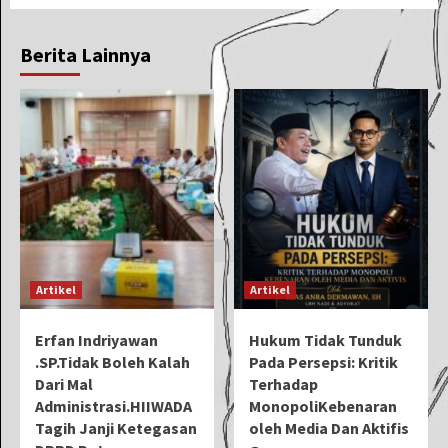
Berita Lainnya
Artikel
Artikel
Erfan Indriyawan
Hukum Tidak Tunduk
.SP.Tidak Boleh Kalah
Pada Persepsi: Kritik
Dari Mal
Terhadap
Administrasi.HIIWADA
MonopoliKebenaran
Tagih Janji Ketegasan
oleh Media Dan Aktifis