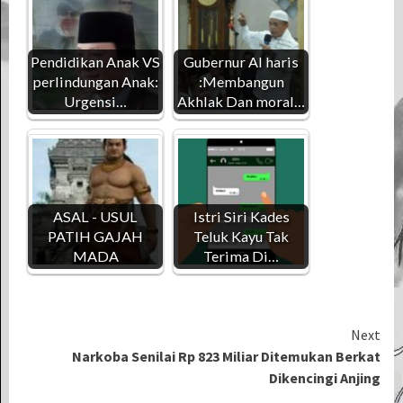
Pendidikan Anak VS
Gubernur Al haris
perlindungan Anak:
:Membangun
Urgensi…
Akhlak Dan moral…
ASAL - USUL
Istri Siri Kades
PATIH GAJAH
Teluk Kayu Tak
MADA
Terima Di…
Continue
Next
Narkoba Senilai Rp 823 Miliar Ditemukan Berkat
Reading
Dikencingi Anjing