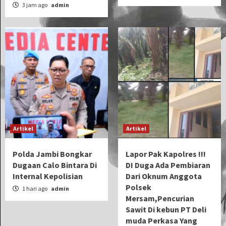
3 jam ago
admin
Artikel
Artikel
Polda Jambi Bongkar
Lapor Pak Kapolres !!!
Dugaan Calo Bintara Di
DI Duga Ada Pembiaran
Internal Kepolisian
Dari Oknum Anggota
Polsek
1 hari ago
admin
Mersam,Pencurian
Sawit Di kebun PT Deli
muda Perkasa Yang