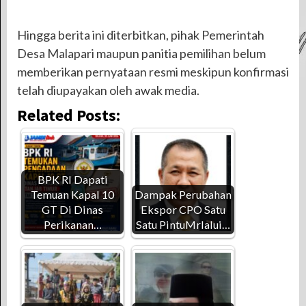
Hingga berita ini diterbitkan, pihak Pemerintah
Desa Malapari maupun panitia pemilihan belum
memberikan pernyataan resmi meskipun konfirmasi
telah diupayakan oleh awak media.
Related Posts:
BPK RI Dapati
Temuan Kapal 10
Dampak Perubahan
GT Di Dinas
Ekspor CPO Satu
Perikanan…
Satu PintuMrlalui…