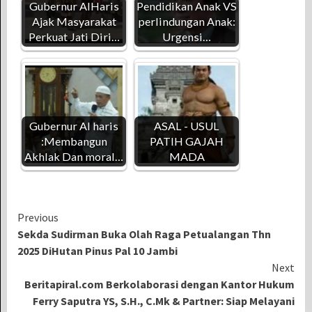
Gubernur AlHaris
Pendidikan Anak VS
Ajak Masyarakat
perlindungan Anak:
Perkuat Jati Diri…
Urgensi…
Gubernur Al haris
ASAL - USUL
:Membangun
PATIH GAJAH
Akhlak Dan moral…
MADA
Continue
Previous
Sekda Sudirman Buka Olah Raga Petualangan Thn
Reading
2025 DiHutan Pinus Pal 10 Jambi
Next
Beritapiral.com Berkolaborasi dengan Kantor Hukum
Ferry Saputra YS, S.H., C.Mk & Partner: Siap Melayani