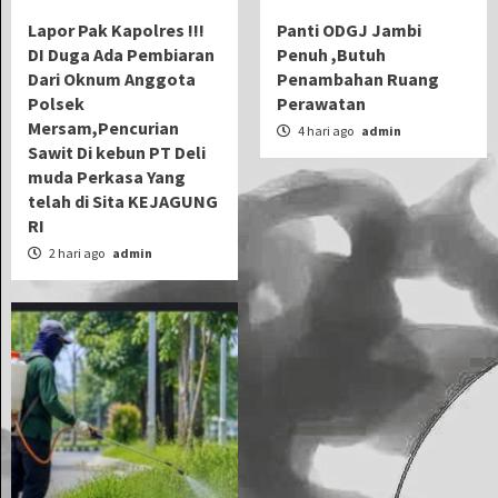
Lapor Pak Kapolres !!!
Panti ODGJ Jambi
DI Duga Ada Pembiaran
Penuh ,Butuh
Dari Oknum Anggota
Penambahan Ruang
Polsek
Perawatan
Mersam,Pencurian
4 hari ago
admin
Sawit Di kebun PT Deli
muda Perkasa Yang
telah di Sita KEJAGUNG
RI
2 hari ago
admin