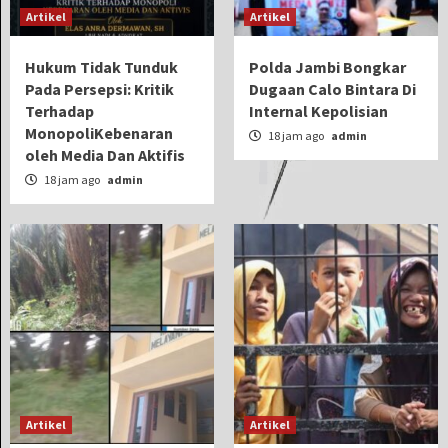
Artikel
Artikel
Hukum Tidak Tunduk
Polda Jambi Bongkar
Pada Persepsi: Kritik
Dugaan Calo Bintara Di
Terhadap
Internal Kepolisian
MonopoliKebenaran
18 jam ago
admin
oleh Media Dan Aktifis
18 jam ago
admin
Artikel
Artikel