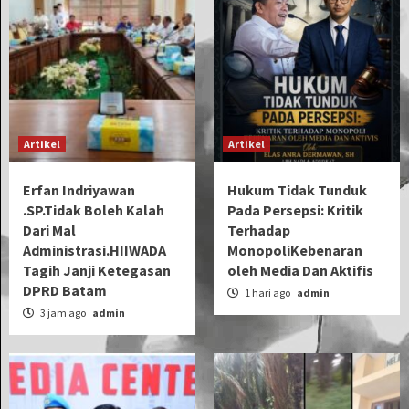
Artikel
Artikel
Erfan Indriyawan
Hukum Tidak Tunduk
.SP.Tidak Boleh Kalah
Pada Persepsi: Kritik
Dari Mal
Terhadap
Administrasi.HIIWADA
MonopoliKebenaran
Tagih Janji Ketegasan
oleh Media Dan Aktifis
DPRD Batam
1 hari ago
admin
3 jam ago
admin