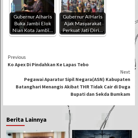
Gubernur Alharis
Gubernur AlHaris
Buka Jambi Elok
Ajak Masyarakat
Nian Kota Jambi…
Perkuat Jati Diri…
Continue
Previous
Ko Apex Di Pindahkan Ke Lapas Tebo
Reading
Next
Pegawai Aparatur Sipil Negara(ASN) Kabupaten
Batanghari Menangis Akibat THR Tidak Cair di Duga
Bupati dan Sekda Bumkam
Berita Lainnya