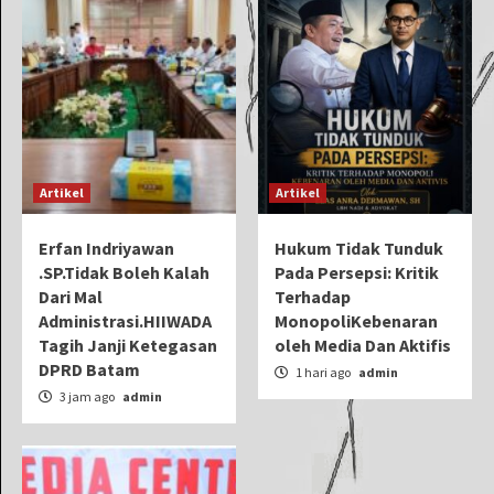
Artikel
Artikel
Erfan Indriyawan
Hukum Tidak Tunduk
.SP.Tidak Boleh Kalah
Pada Persepsi: Kritik
Dari Mal
Terhadap
Administrasi.HIIWADA
MonopoliKebenaran
Tagih Janji Ketegasan
oleh Media Dan Aktifis
DPRD Batam
1 hari ago
admin
3 jam ago
admin