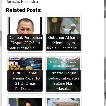
Jurnalis Riki indra
Related Posts:
Dampak Perubahan
Gubernur Al haris
Ekspor CPO Satu
:Membangun
Satu PintuMrlalui…
Akhlak Dan moral…
BPK RI Dapati
Prestasi Terjun
Temuan Kapal 10
Bebas, Kabupaten
GT Di Dinas
Batang Hari
Perikanan…
Masuk…