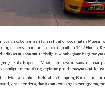
dan penuh kebersamaan terasa kuat di Kecamatan Muara Te
rangka menyambut bulan suci Ramadhan 1447 Hijriah. Kegia
ghadirkan nuansa haru sekaligus kebahagiaan bagi masyar
geng selaku Kapolsek Muara Tembesi bersama delapan per
n sekaligus mendukung kegiatan positif masyarakat, khu
Kautsar Muara Tembesi, Kelurahan Kampung Baru, sebelum b
band, kirab bendera, dan irama kompangan menggema, menci