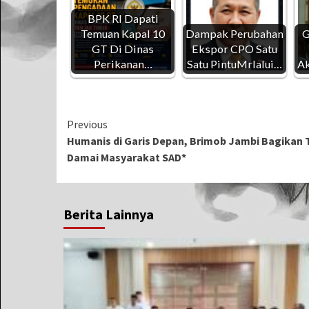
BPK RI Dapati
Temuan Kapal 10
Dampak Perubahan
G
GT Di Dinas
Ekspor CPO Satu
Perikanan…
Satu PintuMrlalui…
Ak
Continue
Previous
Humanis di Garis Depan, Brimob Jambi Bagikan T
Reading
Damai Masyarakat SAD*
Berita Lainnya