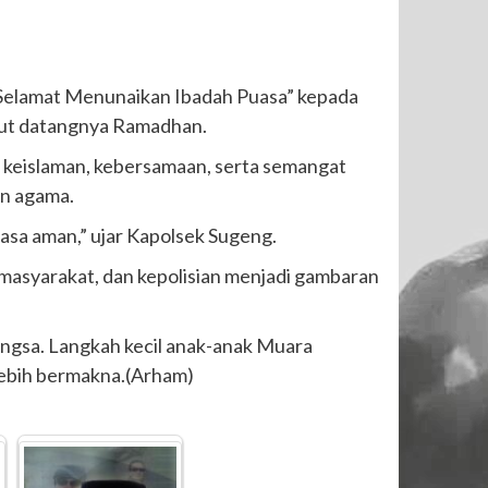
“Selamat Menunaikan Ibadah Puasa” kepada
but datangnya Ramadhan.
lai keislaman, kebersamaan, serta semangat
an agama.
sa aman,” ujar Kapolsek Sugeng.
, masyarakat, dan kepolisian menjadi gambaran
angsa. Langkah kecil anak-anak Muara
lebih bermakna.(Arham)