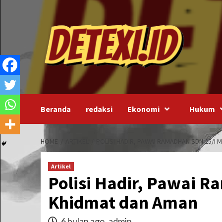
Skip
to
content
Beranda
redaksi
Ekonomi
Hukum
HOME
ARTIKEL
POLISI HADIR, PAWAI RAMADHAN SDN 25/I
Artikel
Polisi Hadir, Pawai 
Khidmat dan Aman
6 bulan ago
admin