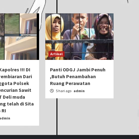
Artikel
apolres !!! DI
Panti ODGJ Jambi Penuh
Pembiaran Dari
,Butuh Penambahan
gota Polsek
Ruang Perawatan
ncurian Sawit
5 hari ago
admin
T Deli muda
ng telah di Sita
 RI
admin