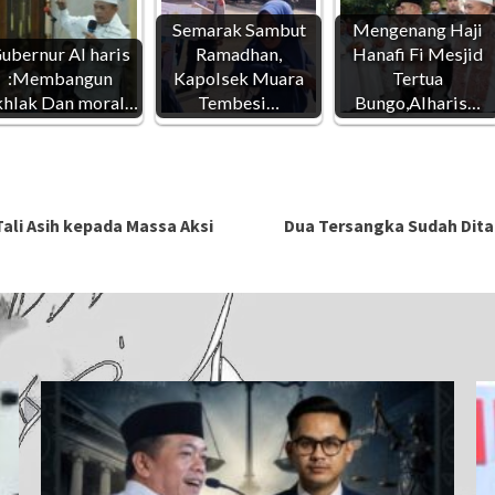
Semarak Sambut
Mengenang Haji
ubernur Al haris
Ramadhan,
Hanafi Fi Mesjid
:Membangun
Kapolsek Muara
Tertua
hlak Dan moral…
Tembesi…
Bungo,Alharis…
ali Asih kepada Massa Aksi
Dua Tersangka Sudah Dit