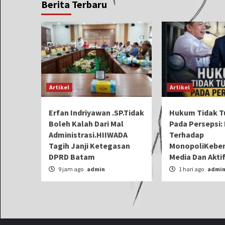
Berita Terbaru
Artikel
Artikel
Erfan Indriyawan .SP.Tidak
Hukum Tidak T
Boleh Kalah Dari Mal
Pada Persepsi: 
Administrasi.HIIWADA
Terhadap
Tagih Janji Ketegasan
MonopoliKeben
DPRD Batam
Media Dan Aktif
9 jam ago
admin
1 hari ago
admi