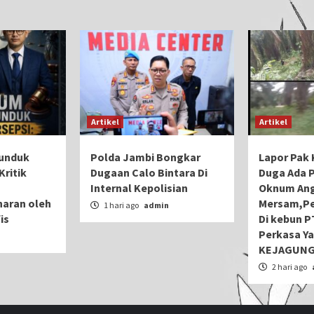
Artikel
Artikel
unduk
Polda Jambi Bongkar
Lapor Pak K
Kritik
Dugaan Calo Bintara Di
Duga Ada 
Internal Kepolisian
Oknum Ang
aran oleh
Mersam,Pe
1 hari ago
admin
is
Di kebun P
Perkasa Ya
n
KEJAGUNG
2 hari ago