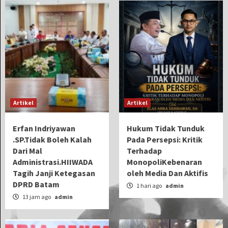
Artikel
Artikel
Erfan Indriyawan
Hukum Tidak Tunduk
.SP.Tidak Boleh Kalah
Pada Persepsi: Kritik
Dari Mal
Terhadap
Administrasi.HIIWADA
MonopoliKebenaran
Tagih Janji Ketegasan
oleh Media Dan Aktifis
DPRD Batam
1 hari ago
admin
13 jam ago
admin