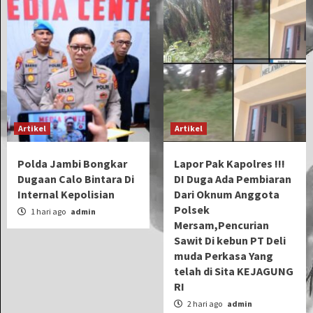
Artikel
Artikel
Polda Jambi Bongkar
Lapor Pak Kapolres !!!
Dugaan Calo Bintara Di
DI Duga Ada Pembiaran
Internal Kepolisian
Dari Oknum Anggota
Polsek
1 hari ago
admin
Mersam,Pencurian
Sawit Di kebun PT Deli
muda Perkasa Yang
telah di Sita KEJAGUNG
RI
2 hari ago
admin