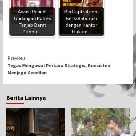
Awasi Penuhi
Beritapiral.com
Undangan Polres
Berkolaborasi
Tanjab Barat
dengan Kantor
Pimpin…
Hukum…
Continue
Previous
Tegas Mengawal Perkara Strategis, Konsisten
Reading
Menjaga Keadilan
Berita Lainnya