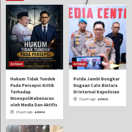
Artikel
Artikel
Hukum Tidak Tunduk
Polda Jambi Bongkar
Pada Persepsi: Kritik
Dugaan Calo Bintara
Terhadap
Di Internal Kepolisian
MonopoliKebenaran
15 jam ago
admin
oleh Media Dan Aktifis
15 jam ago
admin