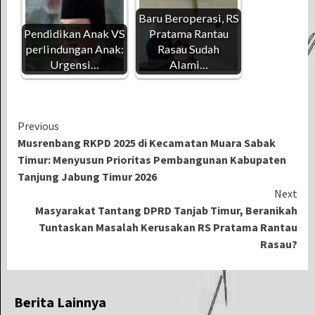
Baru Beroperasi, RS
Pendidikan Anak VS
Pratama Rantau
perlindungan Anak:
Rasau Sudah
Urgensi…
Alami…
Continue
Previous
Musrenbang RKPD 2025 di Kecamatan Muara Sabak
Reading
Timur: Menyusun Prioritas Pembangunan Kabupaten
Tanjung Jabung Timur 2026
Next
Masyarakat Tantang DPRD Tanjab Timur, Beranikah
Tuntaskan Masalah Kerusakan RS Pratama Rantau
Rasau?
Berita Lainnya