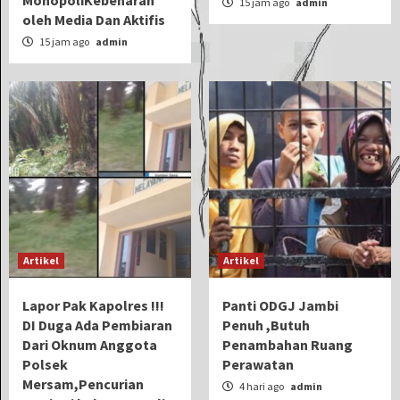
MonopoliKebenaran
15 jam ago
admin
oleh Media Dan Aktifis
15 jam ago
admin
Artikel
Artikel
Lapor Pak Kapolres !!!
Panti ODGJ Jambi
DI Duga Ada Pembiaran
Penuh ,Butuh
Dari Oknum Anggota
Penambahan Ruang
Polsek
Perawatan
Mersam,Pencurian
4 hari ago
admin