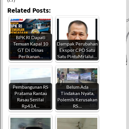
Related Posts:
BPK RI Dapati
Temuan Kapal 10
Dampak Perubahan
GT Di Dinas
Ekspor CPO Satu
Perikanan…
Satu PintuMrlalui…
Pembangunan RS
Belum Ada
Pratama Rantau
Tindakan Nyata,
Rasau Senilai
Polemik Kerusakan
Rp43,4…
RS…