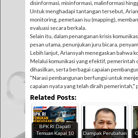
disinformasi, misinformasi, malinformasi hing
Untuk menghadapi tantangan tersebut, Aria
monitoring, pemetaan isu (mapping), membang
evaluasi secara berkala.
Selain itu, dalam penanganan krisis komunikasi
pesan utama, penunjukan juru bicara, penyamp
Lebih lanjut, Ariansyah menegaskan bahwa k
Melalui komunikasi yang efektif, pemerintah 
dihasilkan, serta berbagai capaian pembangu
“Narasi pembangunan berfungsi untuk menjela
capaian nyata yang telah diraih pemerintah,”
Related Posts:
BPK RI Dapati
Temuan Kapal 10
Dampak Perubahan
G