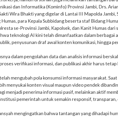
ikasi dan Informatika (Kominfo) Provinsi Jambi, Drs. Ari
akti Wira Bhakti yang digelar di Lantai III Mapolda Jambi,
g Humas, para Kepala Subbidang beserta staf Bidang Humas 
lresta se-Provinsi Jambi, Kapolsek, dan Kanit Humas dari s
wa teknologi AI kini telah dimanfaatkan dalam berbagai a
 publik, penyusunan draf awal konten komunikasi, hingga 
usnya dalam pengolahan data dan analisis informasi bersk
 proses verifikasi informasi, dan publikasi akhir harus tet
 telah mengubah pola konsumsi informasi masyarakat. Saat 
 lebih menyukai konten visual maupun video pendek dibandin
gi menjadi penerima informasi pasif, melainkan aktif mem
 institusi pemerintah untuk semakin responsif, transpara
 Ariansyah mengingatkan bahwa tantangan yang dihadapi h