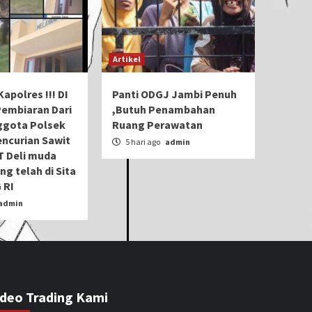
Artikel
apolres !!! DI
Panti ODGJ Jambi Penuh
Pembiaran Dari
,Butuh Penambahan
gota Polsek
Ruang Perawatan
ncurian Sawit
5 hari ago
admin
T Deli muda
ng telah di Sita
 RI
admin
ideo Trading Kami