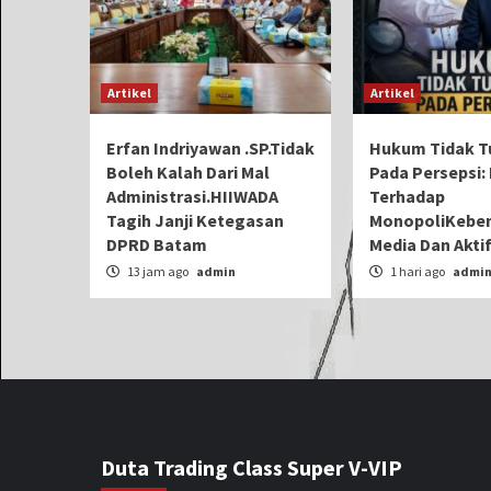
Artikel
Artikel
Erfan Indriyawan .SP.Tidak
Hukum Tidak T
Boleh Kalah Dari Mal
Pada Persepsi: 
Administrasi.HIIWADA
Terhadap
Tagih Janji Ketegasan
MonopoliKeben
DPRD Batam
Media Dan Aktif
13 jam ago
admin
1 hari ago
admi
Duta Trading Class Super V-VIP