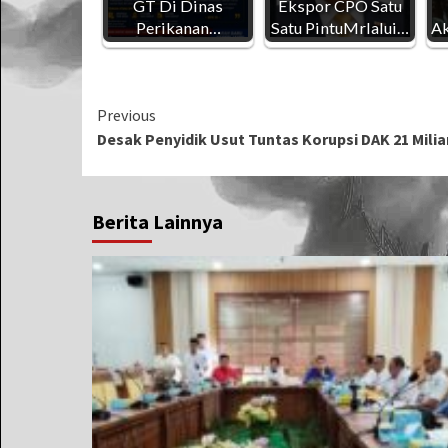
GT Di Dinas
Ekspor CPO Satu
Perikanan…
Satu PintuMrlalui…
Ak
Continue
Previous
Desak Penyidik Usut Tuntas Korupsi DAK 21 Mil
Reading
Berita Lainnya