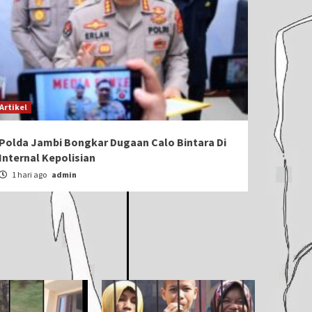
Artikel
Polda Jambi Bongkar Dugaan Calo Bintara Di
Internal Kepolisian
1 hari ago
admin