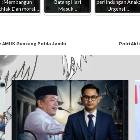
:Membangun
Batang Hari
perlindungan Anak:
hlak Dan moral…
Masuk…
Urgensi…
iar AMUK Guncang Polda Jambi
Polri Ak