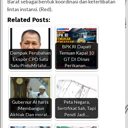
Barat sebagai bentuk koordinasi dan keterlibatan
lintas instansi. (Red).
Related Posts:
BPK RI Dapati
Dampak Perubahan
Temuan Kapal 10
Ekspor CPO Satu
GT Di Dinas
Satu PintuMrlalui…
Perikanan…
Gubernur Al haris
Peta Negara,
:Membangun
Sertifikat Sah, Tapi
Akhlak Dan moral…
Pendi Jadi…