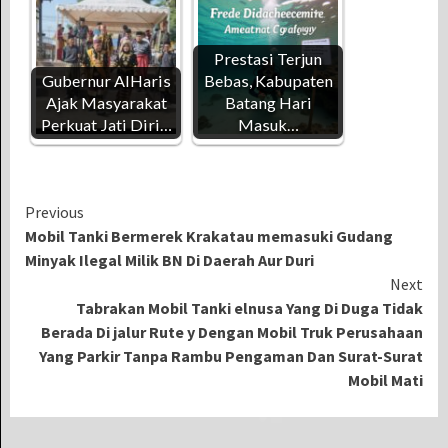
Prestasi Terjun
Gubernur AlHaris
Bebas, Kabupaten
Ajak Masyarakat
Batang Hari
Perkuat Jati Diri…
Masuk…
Continue
Previous
Mobil Tanki Bermerek Krakatau memasuki Gudang
Reading
Minyak Ilegal Milik BN Di Daerah Aur Duri
Next
Tabrakan Mobil Tanki elnusa Yang Di Duga Tidak
Berada Di jalur Rute y Dengan Mobil Truk Perusahaan
Yang Parkir Tanpa Rambu Pengaman Dan Surat-Surat
Mobil Mati