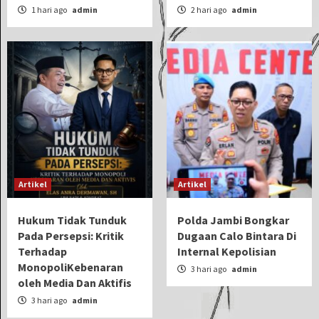
1 hari ago
admin
2 hari ago
admin
Artikel
Artikel
Hukum Tidak Tunduk
Polda Jambi Bongkar
Pada Persepsi: Kritik
Dugaan Calo Bintara Di
Terhadap
Internal Kepolisian
MonopoliKebenaran
3 hari ago
admin
oleh Media Dan Aktifis
3 hari ago
admin