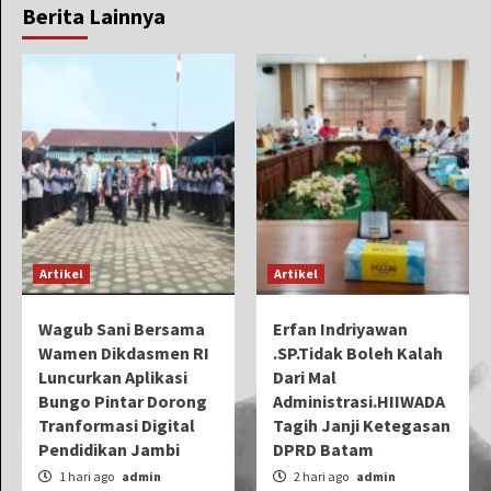
Berita Lainnya
Artikel
Artikel
Wagub Sani Bersama
Erfan Indriyawan
Wamen Dikdasmen RI
.SP.Tidak Boleh Kalah
Luncurkan Aplikasi
Dari Mal
Bungo Pintar Dorong
Administrasi.HIIWADA
Tranformasi Digital
Tagih Janji Ketegasan
Pendidikan Jambi
DPRD Batam
1 hari ago
admin
2 hari ago
admin