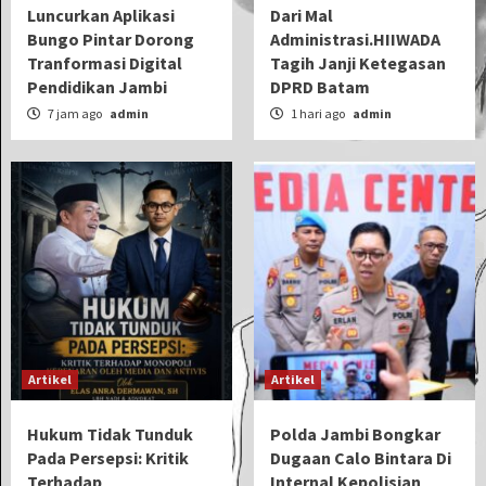
Luncurkan Aplikasi
Dari Mal
Bungo Pintar Dorong
Administrasi.HIIWADA
Tranformasi Digital
Tagih Janji Ketegasan
Pendidikan Jambi
DPRD Batam
7 jam ago
admin
1 hari ago
admin
Artikel
Artikel
Hukum Tidak Tunduk
Polda Jambi Bongkar
Pada Persepsi: Kritik
Dugaan Calo Bintara Di
Terhadap
Internal Kepolisian