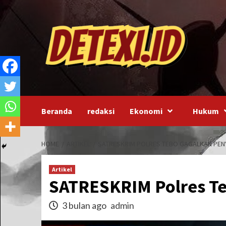
Skip
to
content
Beranda
redaksi
Ekonomi
Hukum
HOME
ARTIKEL
SATRESKRIM POLRES TEBO GAGALKAN PEN
Artikel
SATRESKRIM Polres T
3 bulan ago
admin