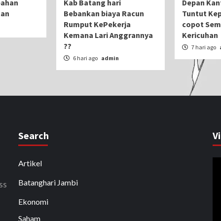
bahan
Kab Batang hari
Depan Kan
tan
Bebankan biaya Racun
Tuntut Kep
Rumput KePekerja
copot Sem
n
Kemana Lari Anggrannya
Kericuhan
??
7 hari ago
6 hari ago
admin
Search
V
P
Artikel
V
Batanghari Jambi
ss
Ekonomi
Saham