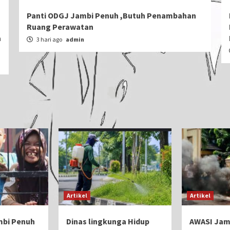
Panti ODGJ Jambi Penuh ,Butuh Penambahan
Ruang Perawatan
a
3 hari ago
admin
Artikel
Artikel
mbi Penuh
Dinas lingkunga Hidup
AWASI Jamb