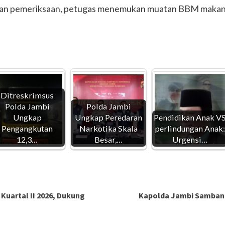
kukan pemeriksaan, petugas menemukan muatan BBM makana
Ditreskrimsus
Polda Jambi
Polda Jambi
Ungkap
Ungkap Peredaran
Pendidikan Anak V
Pengangkutan
Narkotika Skala
perlindungan Anak:
12,3…
Besar,…
Urgensi…
Kuartal II 2026, Dukung
Kapolda Jambi Sambang