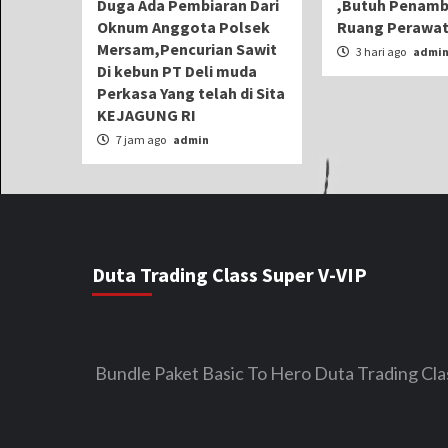
Duga Ada Pembiaran Dari
,Butuh Penam
Oknum Anggota Polsek
Ruang Perawa
Mersam,Pencurian Sawit
3 hari ago
admi
Di kebun PT Deli muda
Perkasa Yang telah di Sita
KEJAGUNG RI
7 jam ago
admin
Duta Trading Class Super V-VIP
Bundle Paket Basic To Hero Duta Trading Cla