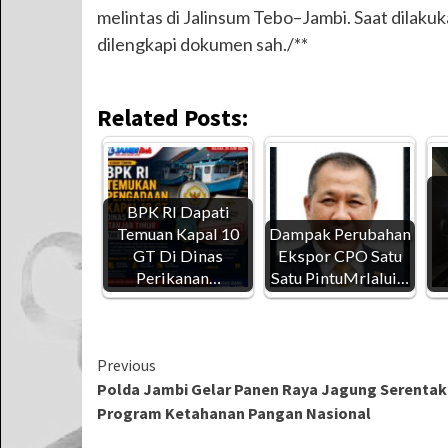
melintas di Jalinsum Tebo–Jambi. Saat dila
dilengkapi dokumen sah./**
Related Posts:
BPK RI Dapati
Temuan Kapal 10
Dampak Perubahan
GT Di Dinas
Ekspor CPO Satu
Perikanan…
Satu PintuMrlalui…
Continue
Previous
Polda Jambi Gelar Panen Raya Jagung Serentak 
Reading
Program Ketahanan Pangan Nasional