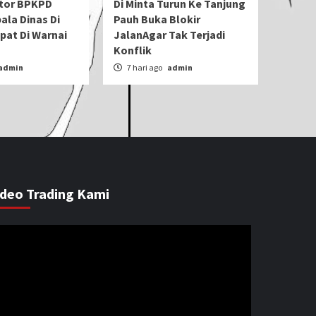
tor BPKPD
Di Minta Turun Ke Tanjung
ala Dinas Di
Pauh Buka Blokir
pat Di Warnai
JalanAgar Tak Terjadi
Konflik
admin
7 hari ago
admin
ideo Trading Kami
emutar
ideo