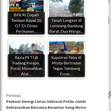
BPK RI Dapati
Temuan Kapal 10
Tanah Longsor di
GT Di Dinas
Lembang Bandung
Perikanan…
Barat, Dua Warga…
Razia PETI di
Kapolres Tebo di
Padang Kelapo,
Minta Bertindak
Polisi Musnahkan
Tegas Tambang
Alat…
Emas…
Continue
Previous
Perkuat Sinergi Lintas Sektoral Polda Jambi
Reading
Deklarasikan Bersama Berantas Geng Motor