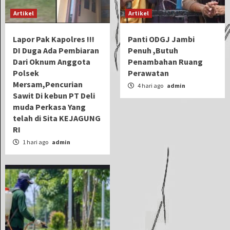
Artikel
Artikel
Lapor Pak Kapolres !!!
Panti ODGJ Jambi
DI Duga Ada Pembiaran
Penuh ,Butuh
Dari Oknum Anggota
Penambahan Ruang
Polsek
Perawatan
Mersam,Pencurian
4 hari ago
admin
Sawit Di kebun PT Deli
muda Perkasa Yang
telah di Sita KEJAGUNG
RI
1 hari ago
admin