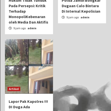
Hukum Tidak Tunduk
Polda Jambi Bongkar
Pada Persepsi: Kritik
Dugaan Calo Bintara
Terhadap
Di Internal Kepolisian
MonopoliKebenaran
9 jam ago
admin
oleh Media Dan Aktifis
9 jam ago
admin
Artikel
Lapor Pak Kapolres !!!
DI Duga Ada