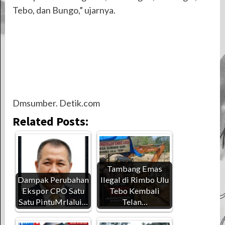
Tebo, dan Bungo,” ujarnya.
Dmsumber. Detik.com
Related Posts:
Tambang Emas
Dampak Perubahan
Ilegal di Rimbo Ulu
Ekspor CPO Satu
Tebo Kembali
Satu PintuMrlalui…
Telan…