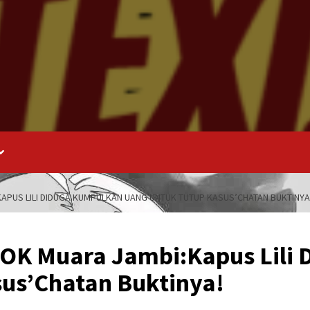
APUS LILI DIDUGA KUMPULKAN UANG UNTUK TUTUP KASUS’CHATAN BUKTINYA
OK Muara Jambi:Kapus Lili
us’Chatan Buktinya!