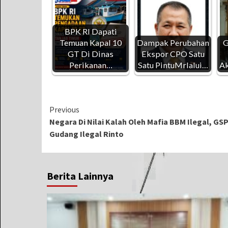
BPK RI Dapati
Temuan Kapal 10
Dampak Perubahan
G
GT Di Dinas
Ekspor CPO Satu
Perikanan…
Satu PintuMrlalui…
Ak
Continue
Previous
Negara Di Nilai Kalah Oleh Mafia BBM Ilegal, GS
Reading
Gudang Ilegal Rinto
Berita Lainnya