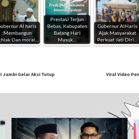
Prestasi Terjun
ubernur Al haris
Bebas, Kabupaten
Gubernur AlHaris
:Membangun
Batang Hari
Ajak Masyarakat
hlak Dan moral…
Masuk…
Perkuat Jati Diri…
PI Jambi Gelar Aksi Tutup
Viral Video Pe