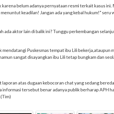
k karena belum adanya pernyataan resmi terkait kasus ini. 
mi menuntut keadilan! Jangan ada yang kebal hukum!” seru
ah ada aktor lain di balik ini? Tunggu perkembangan selanj
ik mendatangi Puskesmas tempat ibu Lili bekerja,ataupun
amun sangat disayangkan ibu Lili tetap bungkam dan seol
laporan atas dugaan kebocoran chat yang sedang beredar 
ka informasi tersebut benar adanya publik berharap APH 
.(Tim)