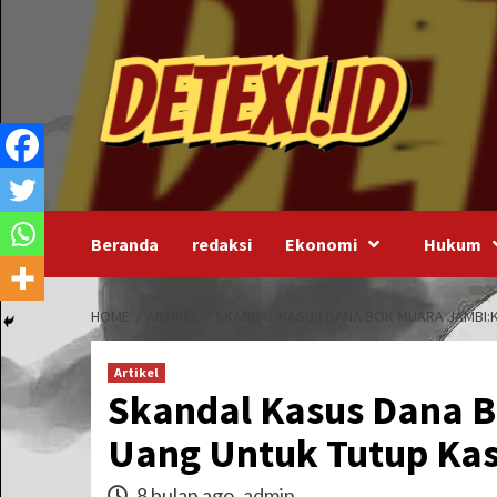
Skip
to
content
Beranda
redaksi
Ekonomi
Hukum
HOME
ARTIKEL
SKANDAL KASUS DANA BOK MUARA JAMBI:K
Artikel
Skandal Kasus Dana B
Uang Untuk Tutup Kas
8 bulan ago
admin