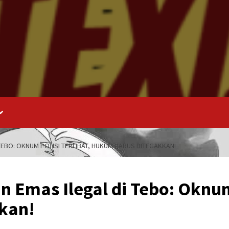
EBO: OKNUM POLISI TERLIBAT, HUKUM HARUS DITEGAKKAN!
Emas Ilegal di Tebo: Oknum 
kan!