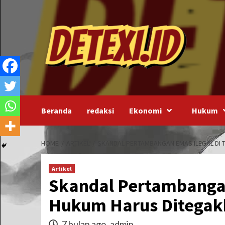
Skip
to
content
Beranda
redaksi
Ekonomi
Hukum
HOME
ARTIKEL
SKANDAL PERTAMBANGAN EMAS ILEGAL DI T
Artikel
Skandal Pertambangan 
Hukum Harus Ditegak
7 bulan ago
admin