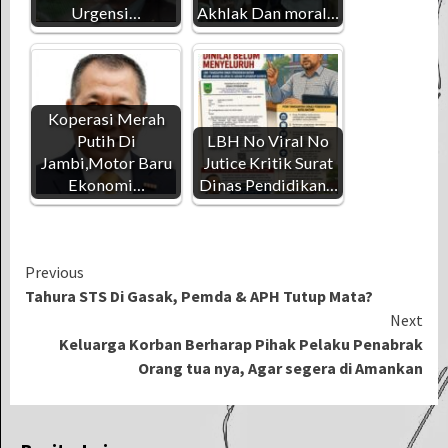
Urgensi…
Akhlak Dan moral…
Koperasi Merah
Putih Di
LBH No Viral No
Jambi,Motor Baru
Jutice Kritik Surat
Ekonomi…
Dinas Pendidikan…
Continue
Previous
Tahura STS Di Gasak, Pemda & APH Tutup Mata?
Reading
Next
Keluarga Korban Berharap Pihak Pelaku Penabrak
Orang tua nya, Agar segera di Amankan