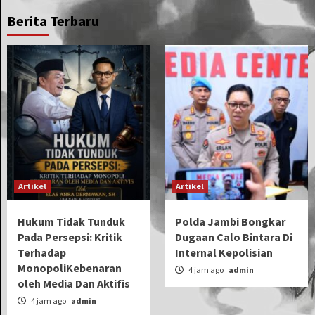
Berita Terbaru
Artikel
Artikel
Hukum Tidak Tunduk
Polda Jambi Bongkar
Pada Persepsi: Kritik
Dugaan Calo Bintara Di
Terhadap
Internal Kepolisian
MonopoliKebenaran
4 jam ago
admin
oleh Media Dan Aktifis
4 jam ago
admin