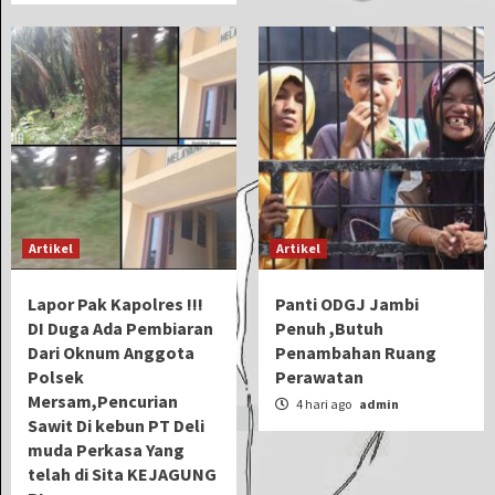
Artikel
Artikel
Lapor Pak Kapolres !!!
Panti ODGJ Jambi
DI Duga Ada Pembiaran
Penuh ,Butuh
Dari Oknum Anggota
Penambahan Ruang
Polsek
Perawatan
Mersam,Pencurian
4 hari ago
admin
Sawit Di kebun PT Deli
muda Perkasa Yang
telah di Sita KEJAGUNG