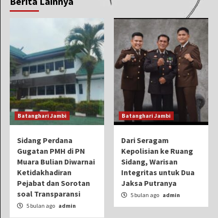
Berita Lainnya
Batanghari Jambi
Batanghari Jambi
Sidang Perdana
Dari Seragam
Gugatan PMH di PN
Kepolisian ke Ruang
Muara Bulian Diwarnai
Sidang, Warisan
Ketidakhadiran
Integritas untuk Dua
Pejabat dan Sorotan
Jaksa Putranya
soal Transparansi
5 bulan ago
admin
5 bulan ago
admin