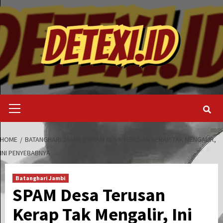
Skip
to
content
Primary
Menu
HOME
BATANGHARI JAMBI
SPAM DESA TERUSAN KERAP TAK MENGALIR,
INI PENYEBABNYA
Batanghari Jambi
SPAM Desa Terusan
Kerap Tak Mengalir, Ini