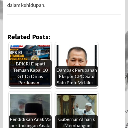
dalam kehidupan.
Related Posts:
BPK RI Dapati
Temuan Kapal 10
Dampak Perubahan
GT Di Dinas
Ekspor CPO Satu
Perikanan…
Satu PintuMrlalui…
Pendidikan Anak VS
Gubernur Al haris
perlindungan Anak:
:Membangun