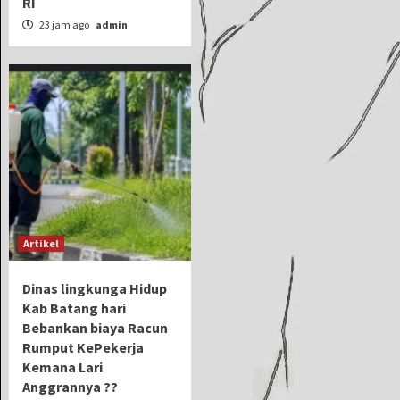
RI
23 jam ago
admin
Artikel
Dinas lingkunga Hidup
Kab Batang hari
Bebankan biaya Racun
Rumput KePekerja
Kemana Lari
Anggrannya ??