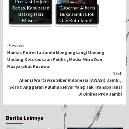
Prestasi Terjun
Bebas, Kabupaten
Gubernur Alharis
Batang Hari
Buka Jambi Elok
Masuk…
Nian Kota Jambi…
Continue
Previous
Humas Polresta Jambi Mengangkangi Undang-
Reading
Undang Keterbukaan Publik , Media Mitra Dan
Masyarakat Kecewa.
Next
Aliansi Wartawan Siber Indonesia (AWASI) Jambi ,
Soroti Anggaran Puluhan Miyar Yang Tak Transparansi
Di Dinkes Prov Jambi
Berita Lainnya