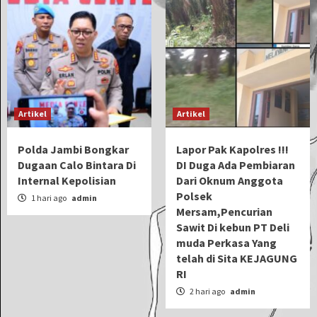
Artikel
Artikel
Polda Jambi Bongkar
Lapor Pak Kapolres !!!
Dugaan Calo Bintara Di
DI Duga Ada Pembiaran
Internal Kepolisian
Dari Oknum Anggota
Polsek
1 hari ago
admin
Mersam,Pencurian
Sawit Di kebun PT Deli
muda Perkasa Yang
telah di Sita KEJAGUNG
RI
2 hari ago
admin