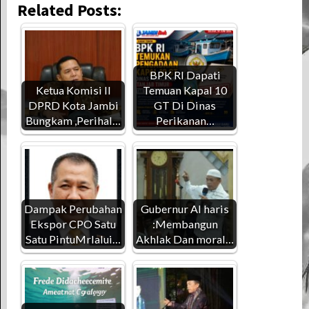
Related Posts:
BPK RI Dapati
Ketua Komisi II
Temuan Kapal 10
DPRD Kota Jambi
GT Di Dinas
Bungkam ,Perihal…
Perikanan…
Dampak Perubahan
Gubernur Al haris
Ekspor CPO Satu
:Membangun
Satu PintuMrlalui…
Akhlak Dan moral…