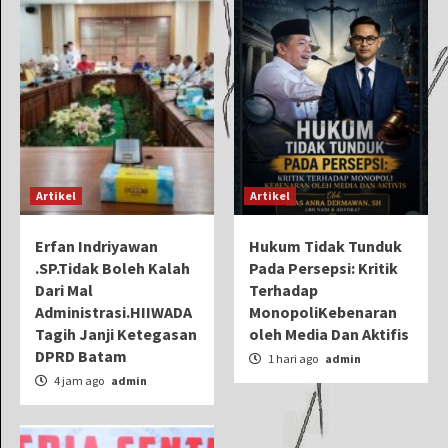
Artikel
Artikel
Erfan Indriyawan
Hukum Tidak Tunduk
.SP.Tidak Boleh Kalah
Pada Persepsi: Kritik
Dari Mal
Terhadap
Administrasi.HIIWADA
MonopoliKebenaran
Tagih Janji Ketegasan
oleh Media Dan Aktifis
DPRD Batam
1 hari ago
admin
4 jam ago
admin