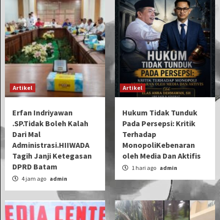
Artikel
Artikel
Erfan Indriyawan
Hukum Tidak Tunduk
.SP.Tidak Boleh Kalah
Pada Persepsi: Kritik
Dari Mal
Terhadap
Administrasi.HIIWADA
MonopoliKebenaran
Tagih Janji Ketegasan
oleh Media Dan Aktifis
DPRD Batam
1 hari ago
admin
4 jam ago
admin