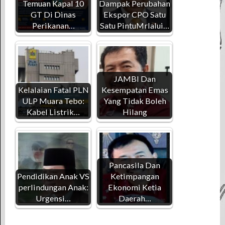
Temuan Kapal 10
Dampak Perubahan
GT Di Dinas
Ekspor CPO Satu
Perikanan…
Satu PintuMrlalui…
JAMBI Dan
Kelalaian Fatal PLN
Kesempatan Emas
ULP Muara Tebo:
Yang Tidak Boleh
Kabel Listrik…
Hilang
Pancasila Dan
Pendidikan Anak VS
Ketimpangan
perlindungan Anak:
Ekonomi Ketia
Urgensi…
Daerah…