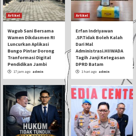
Artikel
Artikel
Wagub Sani Bersama
Erfan Indriyawan
Wamen Dikdasmen RI
.SP.Tidak Boleh Kalah
Luncurkan Aplikasi
Dari Mal
Bungo Pintar Dorong
Administrasi.HIIWADA
Tranformasi Digital
Tagih Janji Ketegasan
Pendidikan Jambi
DPRD Batam
17 jam ago
admin
1 hari ago
admin