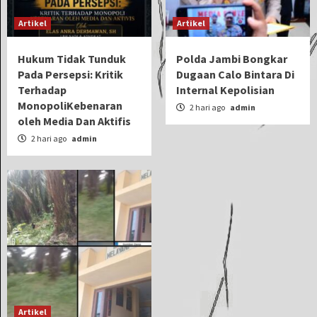
Artikel
Artikel
Hukum Tidak Tunduk
Polda Jambi Bongkar
Pada Persepsi: Kritik
Dugaan Calo Bintara Di
Terhadap
Internal Kepolisian
MonopoliKebenaran
2 hari ago
admin
oleh Media Dan Aktifis
2 hari ago
admin
Artikel