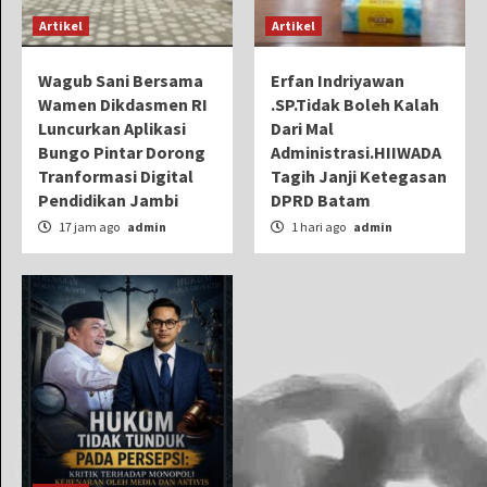
Artikel
Artikel
Wagub Sani Bersama
Erfan Indriyawan
Wamen Dikdasmen RI
.SP.Tidak Boleh Kalah
Luncurkan Aplikasi
Dari Mal
Bungo Pintar Dorong
Administrasi.HIIWADA
Tranformasi Digital
Tagih Janji Ketegasan
Pendidikan Jambi
DPRD Batam
17 jam ago
admin
1 hari ago
admin