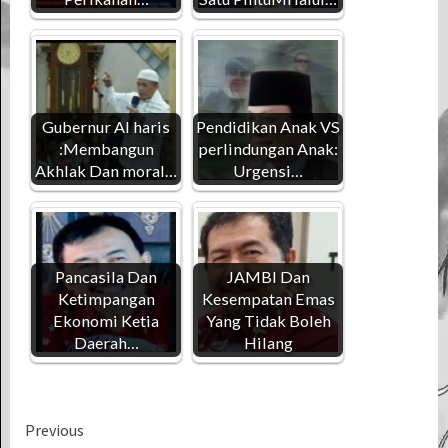
Gubernur Al haris
Pendidikan Anak VS
:Membangun
perlindungan Anak:
Akhlak Dan moral…
Urgensi…
Pancasila Dan
JAMBI Dan
Ketimpangan
Kesempatan Emas
Ekonomi Ketia
Yang Tidak Boleh
Daerah…
Hilang
Continue
Previous