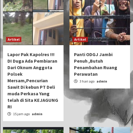
Artikel
Artikel
Lapor Pak Kapolres !!!
Panti ODGJ Jambi
DI Duga Ada Pembiaran
Penuh ,Butuh
Dari Oknum Anggota
Penambahan Ruang
Polsek
Perawatan
Mersam,Pencurian
3 hari ago
admin
Sawit Di kebun PT Deli
muda Perkasa Yang
telah di Sita KEJAGUNG
RI
15 jam ago
admin