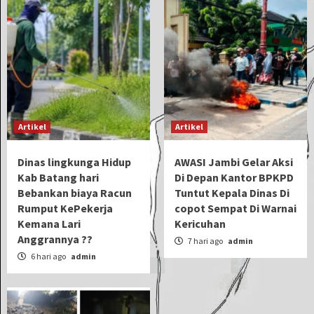
Artikel
Artikel
Dinas lingkunga Hidup
AWASI Jambi Gelar Aksi
Kab Batang hari
Di Depan Kantor BPKPD
Bebankan biaya Racun
Tuntut Kepala Dinas Di
Rumput KePekerja
copot Sempat Di Warnai
Kemana Lari
Kericuhan
Anggrannya ??
7 hari ago
admin
6 hari ago
admin