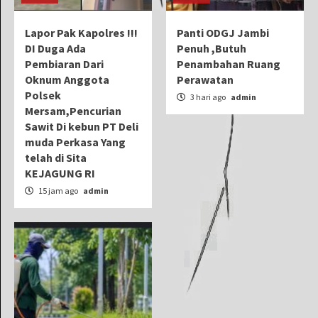
Lapor Pak Kapolres !!!
Panti ODGJ Jambi
DI Duga Ada
Penuh ,Butuh
Pembiaran Dari
Penambahan Ruang
Oknum Anggota
Perawatan
Polsek
3 hari ago
admin
Mersam,Pencurian
Sawit Di kebun PT Deli
muda Perkasa Yang
telah di Sita
KEJAGUNG RI
15 jam ago
admin