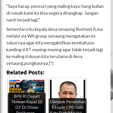
“Saya harap, pencuri yang maling kayu tiang bulian
di rumah kami itu bisa segera ditangkap. Jangan
nanti terjadi lagi,”
Sementara itu kepala desa senaung Bustomi A.ma
melalui via WA group senaung mengatakan ini
solusi nya agar kita mengaktifkan kembali pos
kamling d RT masing-masing agar tidak terjadi lagi
ke maling d dusun kita terutama di desa
senaung.pungkasnya.(*)
Related Posts:
BPK RI Dapati
Temuan Kapal 10
Dampak Perubahan
GT Di Dinas
Ekspor CPO Satu
Perikanan…
Satu PintuMrlalui…