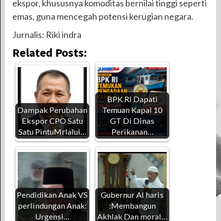
ekspor, khususnya komoditas bernilai tinggi seperti
emas, guna mencegah potensi kerugian negara.
Jurnalis: Riki indra
Related Posts:
BPK RI Dapati
Dampak Perubahan
Temuan Kapal 10
Ekspor CPO Satu
GT Di Dinas
Satu PintuMrlalui…
Perikanan…
Pendidikan Anak VS
Gubernur Al haris
perlindungan Anak:
:Membangun
Urgensi…
Akhlak Dan moral…