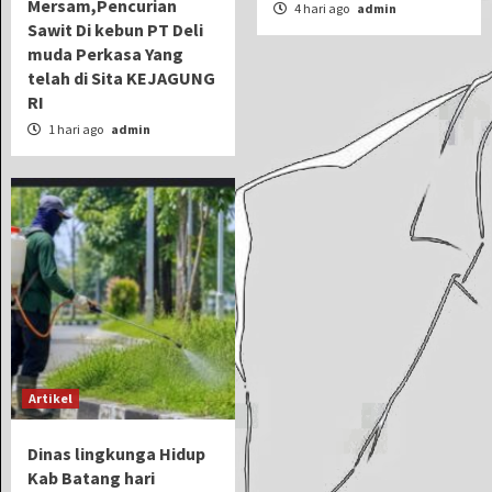
Mersam,Pencurian
4 hari ago
admin
Sawit Di kebun PT Deli
muda Perkasa Yang
telah di Sita KEJAGUNG
RI
1 hari ago
admin
Artikel
Dinas lingkunga Hidup
Kab Batang hari