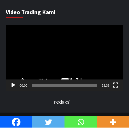
Video Trading Kami
Pemutar
Video
00:00
23:38
redaksi
Copyright by ©Detexi.id 2017 All rights reserved.