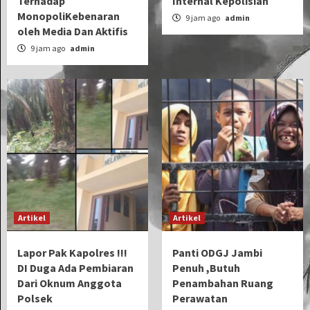
Terhadap
Internal Kepolisian
MonopoliKebenaran
9 jam ago
admin
oleh Media Dan Aktifis
9 jam ago
admin
Artikel
Artikel
Lapor Pak Kapolres !!!
Panti ODGJ Jambi
DI Duga Ada Pembiaran
Penuh ,Butuh
Dari Oknum Anggota
Penambahan Ruang
Polsek
Perawatan