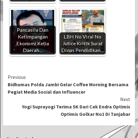
Pancasila Dan
Ketimpangan
LBH No Viral No
Ekonomi Ketia
Jutice Kritik Surat
Daerah…
Dinas Pendidikan…
Continue
Previous
Bidhumas Polda Jambi Gelar Coffee Morning Bersama
Reading
Pegiat Media Sosial dan Influencer
Next
Yogi Suprayogi Terima SK Dari Cek Endra Optimis
Optimis Golkar No1 Di Tanjabar