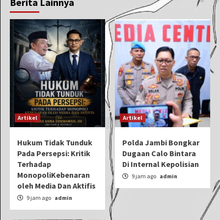
Berita Lainnya
Artikel
Artikel
Hukum Tidak Tunduk
Polda Jambi Bongkar
Pada Persepsi: Kritik
Dugaan Calo Bintara
Terhadap
Di Internal Kepolisian
MonopoliKebenaran
9 jam ago
admin
oleh Media Dan Aktifis
9 jam ago
admin