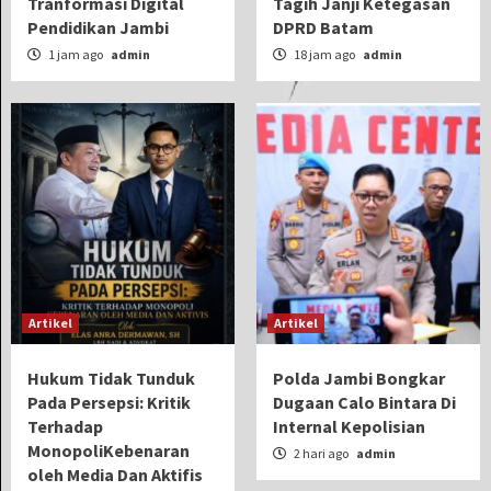
Tranformasi Digital
Tagih Janji Ketegasan
Pendidikan Jambi
DPRD Batam
1 jam ago
admin
18 jam ago
admin
Artikel
Artikel
Hukum Tidak Tunduk
Polda Jambi Bongkar
Pada Persepsi: Kritik
Dugaan Calo Bintara Di
Terhadap
Internal Kepolisian
MonopoliKebenaran
2 hari ago
admin
oleh Media Dan Aktifis