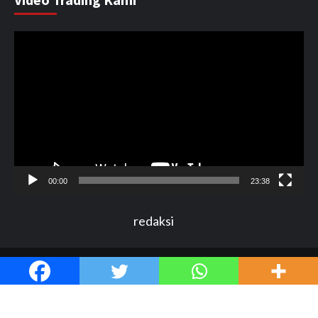
Pemutar
Video
00:00
23:38
redaksi
Copyright by ©Detexi.id 2017 All rights reserved.