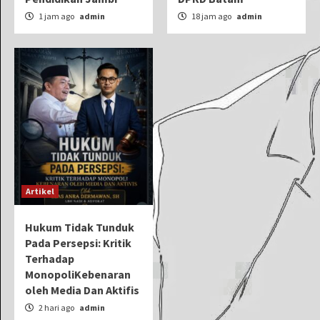
1 jam ago
admin
18 jam ago
admin
Artikel
Hukum Tidak Tunduk
Pada Persepsi: Kritik
Terhadap
MonopoliKebenaran
oleh Media Dan Aktifis
2 hari ago
admin