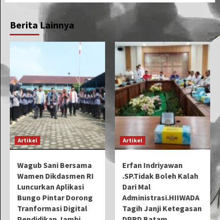
Berita Lainnya
Artikel
Artikel
Wagub Sani Bersama
Erfan Indriyawan
Wamen Dikdasmen RI
.SP.Tidak Boleh Kalah
Luncurkan Aplikasi
Dari Mal
Bungo Pintar Dorong
Administrasi.HIIWADA
Tranformasi Digital
Tagih Janji Ketegasan
Pendidikan Jambi
DPRD Batam