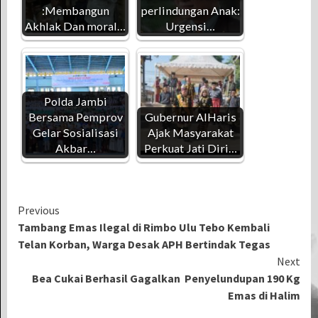
:Membangun
perlindungan Anak:
Akhlak Dan moral…
Urgensi…
Polda Jambi
Bersama Pemprov
Gubernur AlHaris
Gelar Sosialisasi
Ajak Masyarakat
Akbar…
Perkuat Jati Diri…
Continue
Previous
Tambang Emas Ilegal di Rimbo Ulu Tebo Kembali
Reading
Telan Korban, Warga Desak APH Bertindak Tegas
Next
Bea Cukai Berhasil Gagalkan Penyelundupan 190 Kg
Emas di Halim