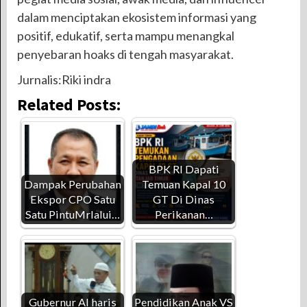
dalam menciptakan ekosistem informasi yang
positif, edukatif, serta mampu menangkal
penyebaran hoaks di tengah masyarakat.
Jurnalis:Riki indra
Related Posts:
BPK RI Dapati
Dampak Perubahan
Temuan Kapal 10
Ekspor CPO Satu
GT Di Dinas
Satu PintuMrlalui…
Perikanan…
Gubernur Al haris
Pendidikan Anak VS