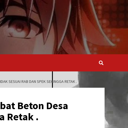
AK SESUAI RAB DAN SPEK SEHINGGA RETAK .
bat Beton Desa
 Retak .