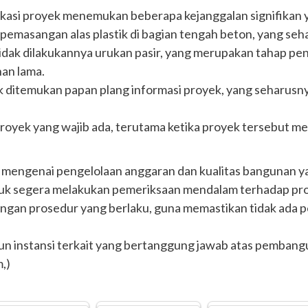
lokasi proyek menemukan beberapa kejanggalan signifika
pemasangan alas plastik di bagian tengah beton, yang seha
 tidak dilakukannya urukan pasir, yang merupakan tahap p
han lama.
idak ditemukan papan plang informasi proyek, yang seharu
 proyek yang wajib ada, terutama ketika proyek tersebut 
mengenai pengelolaan anggaran dan kualitas bangunan yan
k segera melakukan pemeriksaan mendalam terhadap proy
engan prosedur yang berlaku, guna memastikan tidak ada
pun instansi terkait yang bertanggung jawab atas pemban
m,)