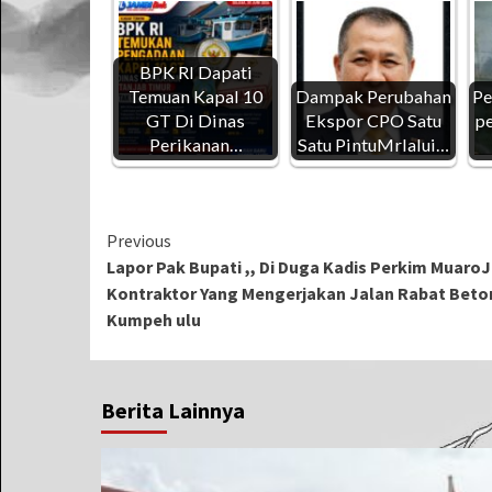
BPK RI Dapati
Temuan Kapal 10
Dampak Perubahan
Pe
GT Di Dinas
Ekspor CPO Satu
pe
Perikanan…
Satu PintuMrlalui…
Continue
Previous
Lapor Pak Bupati ,, Di Duga Kadis Perkim Muar
Reading
Kontraktor Yang Mengerjakan Jalan Rabat Beto
Kumpeh ulu
Berita Lainnya