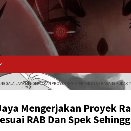
ANGGALA JAYA MENGERJAKAN PROYEK RABAT BETON DESA KASANG PUDAK TID
Jaya Mengerjakan Proyek Ra
esuai RAB Dan Spek Sehingga