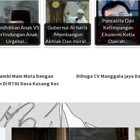
Pancasila Dan
ndidikan Anak VS
Gubernur Al haris
Ketimpangan
rlindungan Anak:
:Membangun
Ekonomi Ketia
Urgensi…
Akhlak Dan moral…
Daerah…
oJambi Main Mata Dengan
DIDuga CV Manggala jaya Da
n Di RT01 Desa Kasang Kec