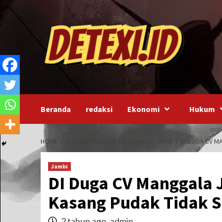
Skip
to
content
Beranda
redaksi
Ekonomi
Hukum
HOME
INTERNASIONAL
NASIONAL
JAMBI
DI DUGA CV M
Jambi
DI Duga CV Manggala 
Kasang Pudak Tidak S
2 tahun ago
admin