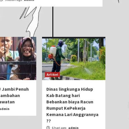
Artikel
J Jambi Penuh
Dinas lingkunga Hidup
nambahan
Kab Batang hari
awatan
Bebankan biaya Racun
Rumput KePekerja
admin
Kemana Lari Anggrannya
??
6 hari ago
admin