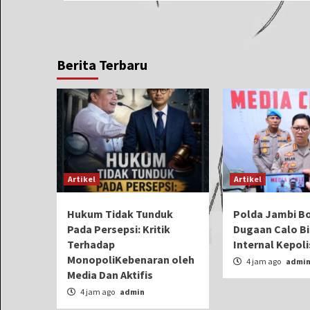
Berita Terbaru
Artikel
Artikel
Hukum Tidak Tunduk
Polda Jambi B
Pada Persepsi: Kritik
Dugaan Calo Bi
Terhadap
Internal Kepoli
MonopoliKebenaran oleh
4 jam ago
admi
Media Dan Aktifis
4 jam ago
admin