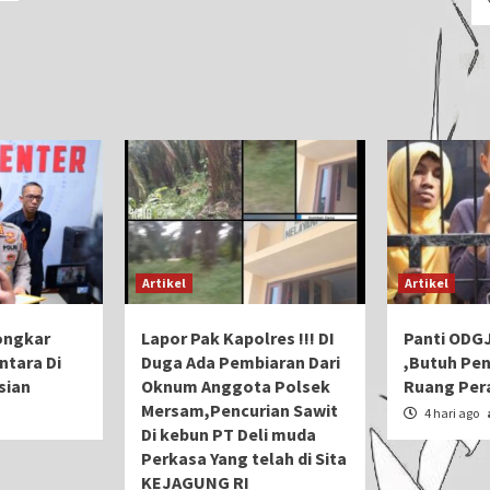
Artikel
Artikel
ongkar
Lapor Pak Kapolres !!! DI
Panti ODG
ntara Di
Duga Ada Pembiaran Dari
,Butuh Pe
sian
Oknum Anggota Polsek
Ruang Per
Mersam,Pencurian Sawit
n
4 hari ago
Di kebun PT Deli muda
Perkasa Yang telah di Sita
KEJAGUNG RI