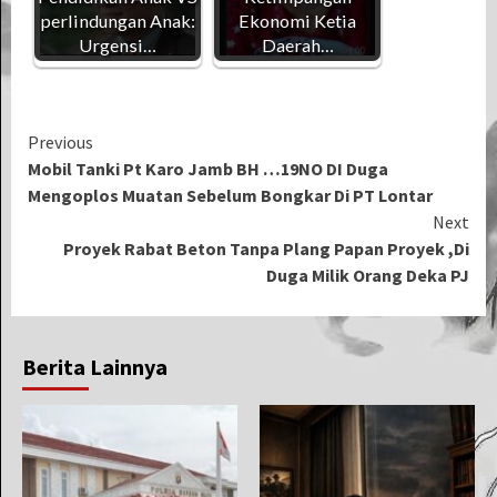
perlindungan Anak:
Ekonomi Ketia
Urgensi…
Daerah…
Continue
Previous
Mobil Tanki Pt Karo Jamb BH …19NO DI Duga
Reading
Mengoplos Muatan Sebelum Bongkar Di PT Lontar
Next
Proyek Rabat Beton Tanpa Plang Papan Proyek ,Di
Duga Milik Orang Deka PJ
Berita Lainnya