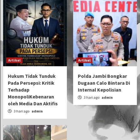
Artikel
Artikel
Hukum Tidak Tunduk
Polda Jambi Bongkar
Pada Persepsi: Kritik
Dugaan Calo Bintara Di
Terhadap
Internal Kepolisian
MonopoliKebenaran
3 hari ago
admin
oleh Media Dan Aktifis
3 hari ago
admin