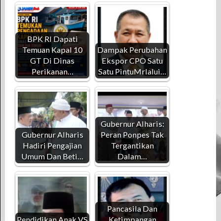
BPK RI Dapati
Temuan Kapal 10
Dampak Perubahan
GT Di Dinas
Ekspor CPO Satu
Perikanan…
Satu PintuMrlalui…
Gubernur Alharis:
Gubernur Alharis
Peran Ponpes Tak
Hadiri Pengajian
Tergantikan
Umum Dan Beti…
Dalam…
Pancasila Dan
Pendidikan Anak VS
Ketimpangan