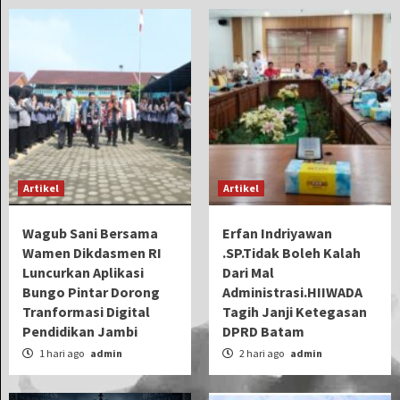
Artikel
Artikel
Wagub Sani Bersama
Erfan Indriyawan
Wamen Dikdasmen RI
.SP.Tidak Boleh Kalah
Luncurkan Aplikasi
Dari Mal
Bungo Pintar Dorong
Administrasi.HIIWADA
Tranformasi Digital
Tagih Janji Ketegasan
Pendidikan Jambi
DPRD Batam
1 hari ago
admin
2 hari ago
admin