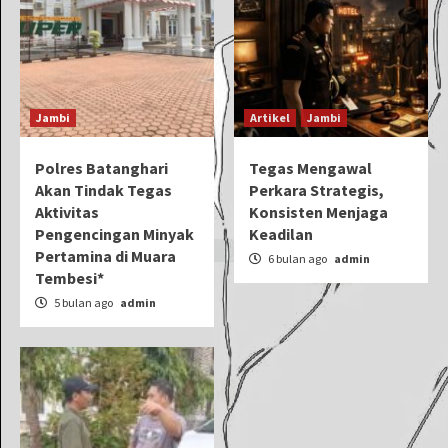
Jambi
Artikel
Jambi
Polres Batanghari
Tegas Mengawal
Akan Tindak Tegas
Perkara Strategis,
Aktivitas
Konsisten Menjaga
Pengencingan Minyak
Keadilan
Pertamina di Muara
6 bulan ago
admin
Tembesi*
5 bulan ago
admin