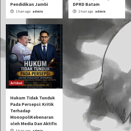
Pendidikan Jambi
DPRD Batam
1 hari ago
admin
2 hari ago
admin
Artikel
Hukum Tidak Tunduk
Pada Persepsi: Kritik
Terhadap
MonopoliKebenaran
oleh Media Dan Aktifis
3 hari ago
admin