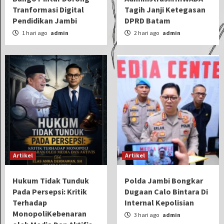
Tranformasi Digital
Tagih Janji Ketegasan
Pendidikan Jambi
DPRD Batam
1 hari ago
admin
2 hari ago
admin
Artikel
Artikel
Hukum Tidak Tunduk
Polda Jambi Bongkar
Pada Persepsi: Kritik
Dugaan Calo Bintara Di
Terhadap
Internal Kepolisian
MonopoliKebenaran
3 hari ago
admin