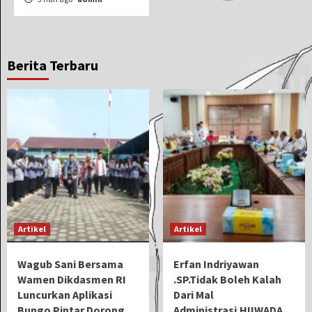
Berita Terbaru
Artikel
Artikel
Wagub Sani Bersama
Erfan Indriyawan
Wamen Dikdasmen RI
.SP.Tidak Boleh Kalah
Luncurkan Aplikasi
Dari Mal
Bungo Pintar Dorong
Administrasi.HIIWADA