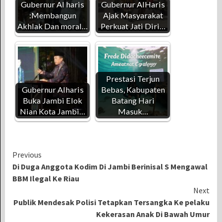
Gubernur Al haris
Gubernur AlHaris
:Membangun
Ajak Masyarakat
Akhlak Dan moral…
Perkuat Jati Diri…
Prestasi Terjun
Gubernur Alharis
Bebas, Kabupaten
Buka Jambi Elok
Batang Hari
Nian Kota Jambi…
Masuk…
Continue
Previous
Di Duga Anggota Kodim Di Jambi Berinisal S Mengawal
Reading
BBM Ilegal Ke Riau
Next
Publik Mendesak Polisi Tetapkan Tersangka Ke pelaku
Kekerasan Anak Di Bawah Umur