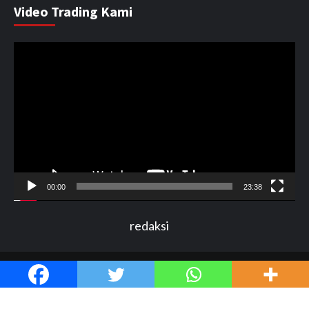
Video Trading Kami
Pemutar
Video
00:00
23:38
redaksi
Copyright by ©Detexi.id 2017 All rights reserved.