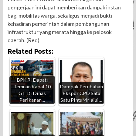
pengerjaan ini dapat memberikan dampak instan
bagi mobilitas warga, sekaligus menjadi bukti
kehadiran pemerintah dalam pembangunan
infrastruktur yang merata hingga ke pelosok
daerah. (Red)
Related Posts:
BPK RI Dapati
Temuan Kapal 10
Dampak Perubahan
GT Di Dinas
Ekspor CPO Satu
Perikanan…
Satu PintuMrlalui…