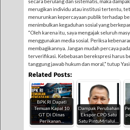
secara berulang dan sistematis, maka dampa
merugikan individu atau institusi tertentu, te
menurunkan kepercayaan publik terhadap be
menimbulkan kegaduhan sosial yang berkepa
“Oleh karena itu, saya mengajak seluruh masya
menggunakan media sosial. Periksa kebenara
membagikannya. Jangan mudah percaya pada 
terverifikasi. Kebebasan berekspresi harus b
tanggung jawab hukum dan moral,” tutup Yasi
Related Posts:
BPK RI Dapati
Temuan Kapal 10
Dampak Perubahan
Pe
GT Di Dinas
Ekspor CPO Satu
pe
Perikanan…
Satu PintuMrlalui…