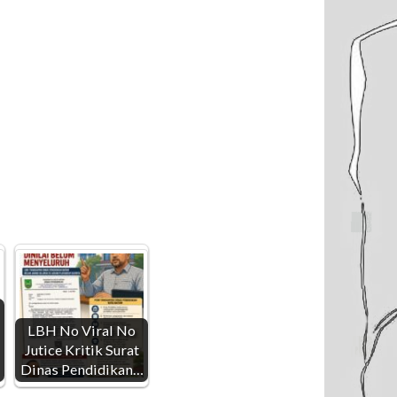
LBH No Viral No
Jutice Kritik Surat
Dinas Pendidikan…