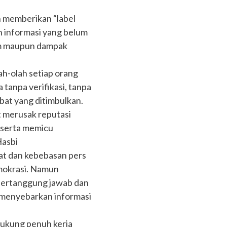
ah memberikan “label
n informasi yang belum
um maupun dampak
olah-olah setiap orang
tanpa verifikasi, tanpa
bat yang ditimbulkan.
t merusak reputasi
 serta memicu
Hasbi
t dan kebebasan pers
emokrasi. Namun
 bertanggung jawab dan
 menyebarkan informasi
ukung penuh kerja