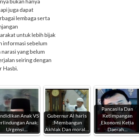
knya bukan hanya
tapi juga dapat
rbagai lembaga serta
njangan
rakat untuk lebih bijak
n informasi sebelum
narasi yang belum
erjalan seiring dengan
r Hasbi.
Pancasila Dan
ndidikan Anak VS
Gubernur Al haris
Ketimpangan
rlindungan Anak:
:Membangun
Ekonomi Ketia
Urgensi…
Akhlak Dan moral…
Daerah…