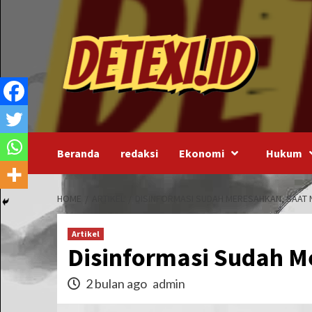
Skip
to
content
Beranda
redaksi
Ekonomi
Hukum
HOME
ARTIKEL
DISINFORMASI SUDAH MERESAHKAN, SAAT 
Artikel
Disinformasi Sudah M
2 bulan ago
admin