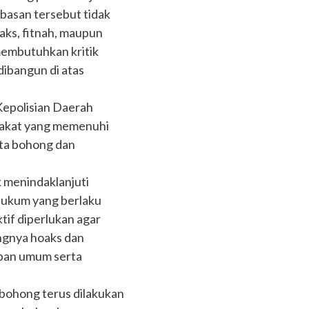
ebasan tersebut tidak
ks, fitnah, maupun
membutuhkan kritik
dibangun di atas
Kepolisian Daerah
rakat yang memenuhi
ita bohong dan
 menindaklanjuti
 hukum yang berlaku
if diperlukan agar
ngnya hoaks dan
iban umum serta
 bohong terus dilakukan