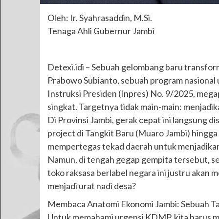
Oleh: Ir. Syahrasaddin, M.Si.
Tenaga Ahli Gubernur Jambi
Detexi.idi – Sebuah gelombang baru transfor
Prabowo Subianto, sebuah program nasional
Instruksi Presiden (Inpres) No. 9/2025, meg
singkat. Targetnya tidak main-main: menjadi
Di Provinsi Jambi, gerak cepat ini langsung d
project di Tangkit Baru (Muaro Jambi) hing
mempertegas tekad daerah untuk menjadikan
Namun, di tengah gegap gempita tersebut, se
toko raksasa berlabel negara ini justru akan
menjadi urat nadi desa?
Membaca Anatomi Ekonomi Jambi: Sebuah Ta
Untuk memahami urgensi KDMP, kita harus mem