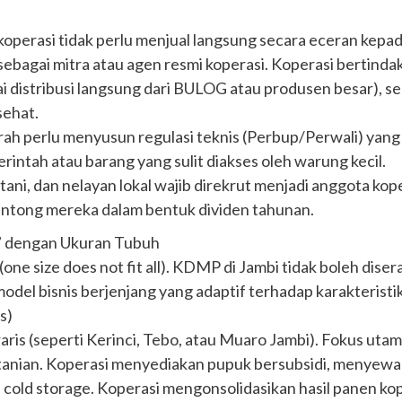
operasi tidak perlu menjual langsung secara eceran kepad
ebagai mitra atau agen resmi koperasi. Koperasi bertinda
 distribusi langsung dari BULOG atau produsen besar), s
sehat.
ah perlu menyusun regulasi teknis (Perbup/Perwali) yang 
rintah atau barang yang sulit diakses oleh warung kecil.
tani, dan nelayan lokal wajib direkrut menjadi anggota ko
kantong mereka dalam bentuk dividen tahunan.
” dengan Ukuran Tubuh
(one size does not fit all). KDMP di Jambi tidak boleh d
model bisnis berjenjang yang adaptif terhadap karakteristi
s)
ris (seperti Kerinci, Tebo, atau Muaro Jambi). Fokus utama
tanian. Koperasi menyediakan pupuk bersubsidi, menyewaka
old storage. Koperasi mengonsolidasikan hasil panen kopi,