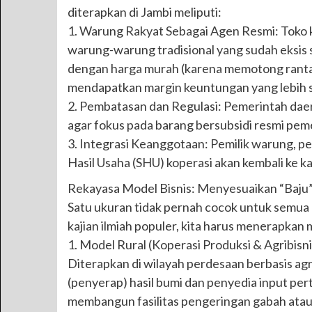
diterapkan di Jambi meliputi:
1. Warung Rakyat Sebagai Agen Resmi: Toko k
warung-warung tradisional yang sudah eksis s
dengan harga murah (karena memotong rantai
mendapatkan margin keuntungan yang lebih 
2. Pembatasan dan Regulasi: Pemerintah daer
agar fokus pada barang bersubsidi resmi peme
3. Integrasi Keanggotaan: Pemilik warung, pe
Hasil Usaha (SHU) koperasi akan kembali ke 
Rekayasa Model Bisnis: Menyesuaikan “Baju
Satu ukuran tidak pernah cocok untuk semua 
kajian ilmiah populer, kita harus menerapkan 
1. Model Rural (Koperasi Produksi & Agribisni
Diterapkan di wilayah perdesaan berbasis agra
(penyerap) hasil bumi dan penyedia input per
membangun fasilitas pengeringan gabah atau c