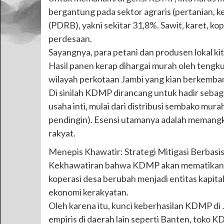
bergantung pada sektor agraris (pertanian,
(PDRB), yakni sekitar 31,8%. Sawit, karet, ko
perdesaan.
Sayangnya, para petani dan produsen lokal kita
Hasil panen kerap dihargai murah oleh tengku
wilayah perkotaan Jambi yang kian berkemban
Di sinilah KDMP dirancang untuk hadir sebaga
usaha inti, mulai dari distribusi sembako mur
pendingin). Esensi utamanya adalah memangk
rakyat.
Menepis Khawatir: Strategi Mitigasi Berbasi
Kekhawatiran bahwa KDMP akan mematikan usah
koperasi desa berubah menjadi entitas kapita
ekonomi kerakyatan.
Oleh karena itu, kunci keberhasilan KDMP di 
empiris di daerah lain seperti Banten, toko K