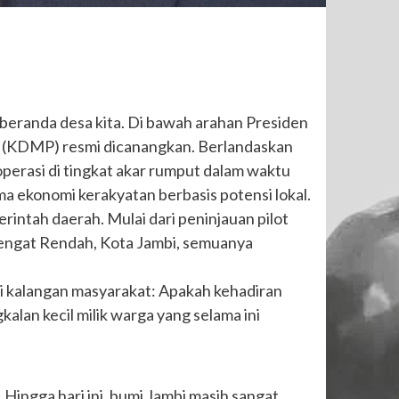
beranda desa kita. Di bawah arahan Presiden
 (KDMP) resmi dicanangkan. Berlandaskan
perasi di tingkat akar rumput dalam waktu
a ekonomi kerakyatan berbasis potensi lokal.
rintah daerah. Mulai dari peninjauan pilot
yengat Rendah, Kota Jambi, semuanya
di kalangan masyarakat: Apakah kehadiran
alan kecil milik warga yang selama ini
ingga hari ini, bumi Jambi masih sangat