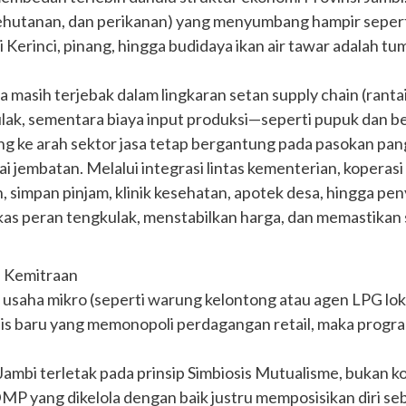
 kehutanan, dan perikanan) yang menyumbang hampir seper
pi Kerinci, pinang, hingga budidaya ikan air tawar adalah 
 masih terjebak dalam lingkaran setan supply chain (rantai
lak, sementara biaya input produksi—seperti pupuk dan ben
g ke arah sektor jasa tetap bergantung pada pasokan pang
i jembatan. Melalui integrasi lintas kementerian, koperas
ah, simpan pinjam, klinik kesehatan, apotek desa, hingga pe
as peran tengkulak, menstabilkan harga, dan memastikan 
s Kemitraan
a mikro (seperti warung kelontong atau agen LPG lokal) 
lis baru yang memonopoli perdagangan retail, maka progra
Jambi terletak pada prinsip Simbiosis Mutualisme, bukan k
DMP yang dikelola dengan baik justru memposisikan diri seba