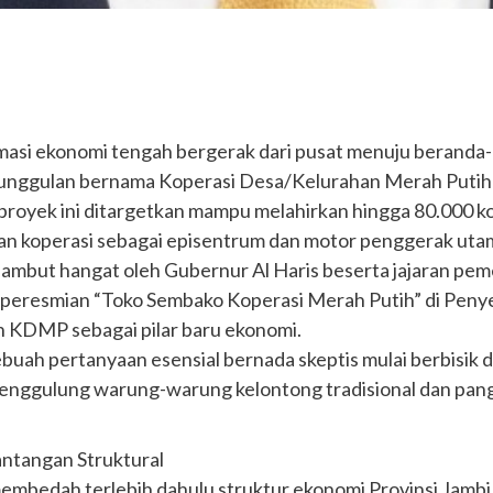
masi ekonomi tengah bergerak dari pusat menuju beranda-
 unggulan bernama Koperasi Desa/Kelurahan Merah Putih
aproyek ini ditargetkan mampu melahirkan hingga 80.000 ko
kan koperasi sebagai episentrum dan motor penggerak utam
isambut hangat oleh Gubernur Al Haris beserta jajaran peme
ga peresmian “Toko Sembako Koperasi Merah Putih” di Pen
 KDMP sebagai pilar baru ekonomi.
buah pertanyaan esensial bernada skeptis mulai berbisik 
 menggulung warung-warung kelontong tradisional dan pangk
ntangan Struktural
bedah terlebih dahulu struktur ekonomi Provinsi Jambi. H