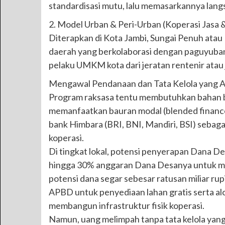
standardisasi mutu, lalu memasarkannya langs
2. Model Urban & Peri-Urban (Koperasi Jasa &
Diterapkan di Kota Jambi, Sungai Penuh atau 
daerah yang berkolaborasi dengan paguyuban
pelaku UMKM kota dari jeratan rentenir atau j
Mengawal Pendanaan dan Tata Kelola yang 
Program raksasa tentu membutuhkan bahan ba
memanfaatkan bauran modal (blended finance
bank Himbara (BRI, BNI, Mandiri, BSI) sebaga
koperasi.
Di tingkat lokal, potensi penyerapan Dana D
hingga 30% anggaran Dana Desanya untuk me
potensi dana segar sebesar ratusan miliar rup
APBD untuk penyediaan lahan gratis serta al
membangun infrastruktur fisik koperasi.
Namun, uang melimpah tanpa tata kelola yang 