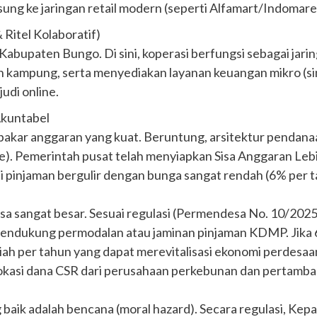
ung ke jaringan retail modern (seperti Alfamart/Indomaret
 Ritel Kolaboratif)
Kabupaten Bungo. Di sini, koperasi berfungsi sebagai jari
 kampung, serta menyediakan layanan keuangan mikro (si
udi online.
Akuntabel
kar anggaran yang kuat. Beruntung, arsitektur pendana
). Pemerintah pusat telah menyiapkan Sisa Anggaran Leb
i pinjaman bergulir dengan bunga sangat rendah (6% per t
esa sangat besar. Sesuai regulasi (Permendesa No. 10/202
ndukung permodalan atau jaminan pinjaman KDMP. Jika 65
iah per tahun yang dapat merevitalisasi ekonomi perdesaan 
okasi dana CSR dari perusahaan perkebunan dan pertamban
baik adalah bencana (moral hazard). Secara regulasi, Kep