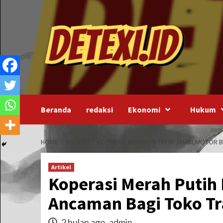
Skip
to
content
Beranda
redaksi
Ekonomi
Hukum
HOME
ARTIKEL
KOPERASI MERAH PUTIH DI JAMBI,MOTOR 
Artikel
Koperasi Merah Putih
Ancaman Bagi Toko Tr
2 bulan ago
admin