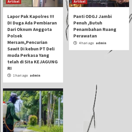
Artikel
Artikel
Lapor Pak Kapolres !!!
Panti ODGJ Jambi
DI Duga Ada Pembiaran
Penuh ,Butuh
Dari Oknum Anggota
Penambahan Ruang
Polsek
Perawatan
Mersam,Pencurian
4 hari ago
admin
Sawit Di kebun PT Deli
muda Perkasa Yang
telah di Sita KEJAGUNG
RI
1 hari ago
admin