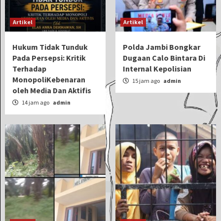
Artikel
Artikel
Hukum Tidak Tunduk
Polda Jambi Bongkar
Pada Persepsi: Kritik
Dugaan Calo Bintara Di
Terhadap
Internal Kepolisian
MonopoliKebenaran
15 jam ago
admin
oleh Media Dan Aktifis
14 jam ago
admin