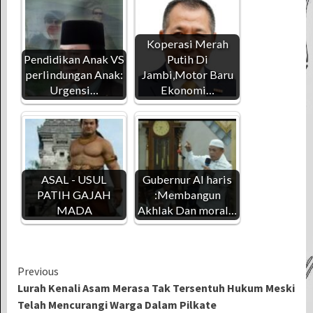
Koperasi Merah
Pendidikan Anak VS
Putih Di
perlindungan Anak:
Jambi,Motor Baru
Urgensi…
Ekonomi…
ASAL - USUL
Gubernur Al haris
PATIH GAJAH
:Membangun
MADA
Akhlak Dan moral…
Continue
Previous
Lurah Kenali Asam Merasa Tak Tersentuh Hukum Meski
Reading
Telah Mencurangi Warga Dalam Pilkate