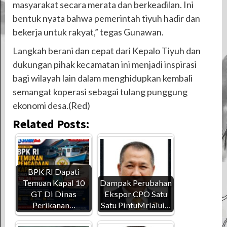
masyarakat secara merata dan berkeadilan. Ini
bentuk nyata bahwa pemerintah tiyuh hadir dan
bekerja untuk rakyat,” tegas Gunawan.
Langkah berani dan cepat dari Kepalo Tiyuh dan
dukungan pihak kecamatan ini menjadi inspirasi
bagi wilayah lain dalam menghidupkan kembali
semangat koperasi sebagai tulang punggung
ekonomi desa.(Red)
Related Posts:
BPK RI Dapati
Temuan Kapal 10
Dampak Perubahan
GT Di Dinas
Ekspor CPO Satu
Perikanan…
Satu PintuMrlalui…