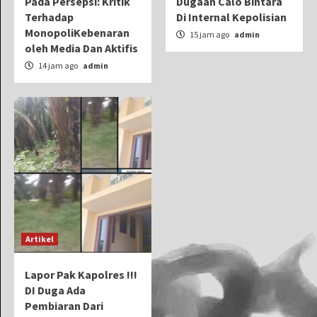
Pada Persepsi: Kritik
Dugaan Calo Bintara
Terhadap
Di Internal Kepolisian
MonopoliKebenaran
15 jam ago
admin
oleh Media Dan Aktifis
14 jam ago
admin
Artikel
Lapor Pak Kapolres !!!
DI Duga Ada
Pembiaran Dari