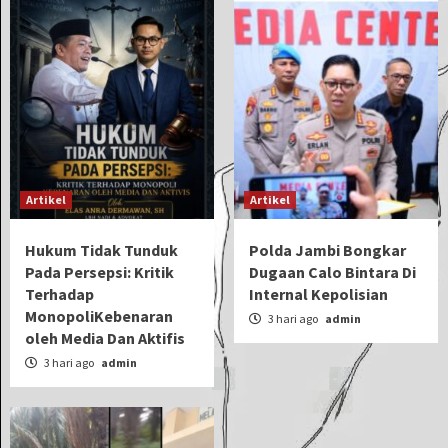
Artikel
Artikel
Hukum Tidak Tunduk
Polda Jambi Bongkar
Pada Persepsi: Kritik
Dugaan Calo Bintara Di
Terhadap
Internal Kepolisian
MonopoliKebenaran
3 hari ago
admin
oleh Media Dan Aktifis
3 hari ago
admin