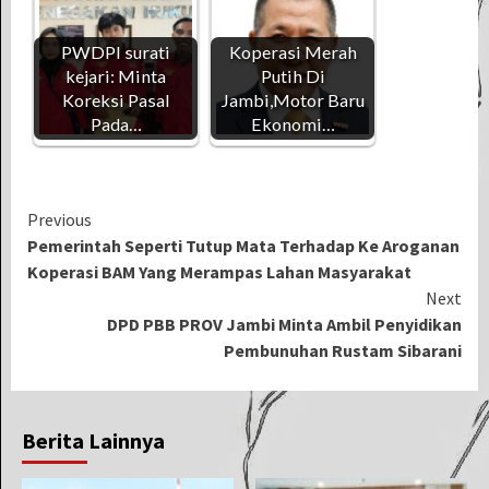
PWDPI surati
Koperasi Merah
kejari: Minta
Putih Di
Koreksi Pasal
Jambi,Motor Baru
Pada…
Ekonomi…
Continue
Previous
Pemerintah Seperti Tutup Mata Terhadap Ke Aroganan
Reading
Koperasi BAM Yang Merampas Lahan Masyarakat
Next
DPD PBB PROV Jambi Minta Ambil Penyidikan
Pembunuhan Rustam Sibarani
Berita Lainnya