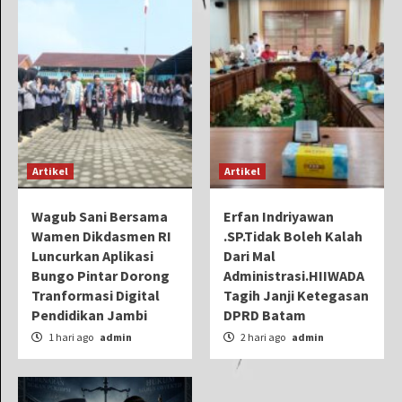
Artikel
Artikel
Wagub Sani Bersama
Erfan Indriyawan
Wamen Dikdasmen RI
.SP.Tidak Boleh Kalah
Luncurkan Aplikasi
Dari Mal
Bungo Pintar Dorong
Administrasi.HIIWADA
Tranformasi Digital
Tagih Janji Ketegasan
Pendidikan Jambi
DPRD Batam
1 hari ago
admin
2 hari ago
admin