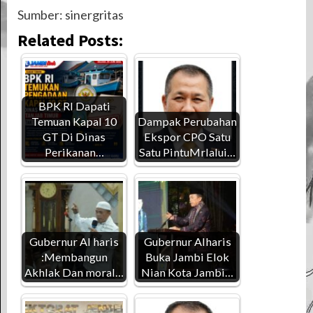
Sumber: sinergritas
Related Posts:
BPK RI Dapati
Temuan Kapal 10
Dampak Perubahan
GT Di Dinas
Ekspor CPO Satu
Perikanan…
Satu PintuMrlalui…
Gubernur Al haris
Gubernur Alharis
:Membangun
Buka Jambi Elok
Akhlak Dan moral…
Nian Kota Jambi…