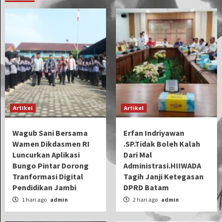
Artikel
Artikel
Wagub Sani Bersama
Erfan Indriyawan
Wamen Dikdasmen RI
.SP.Tidak Boleh Kalah
Luncurkan Aplikasi
Dari Mal
Bungo Pintar Dorong
Administrasi.HIIWADA
Tranformasi Digital
Tagih Janji Ketegasan
Pendidikan Jambi
DPRD Batam
1 hari ago
admin
2 hari ago
admin