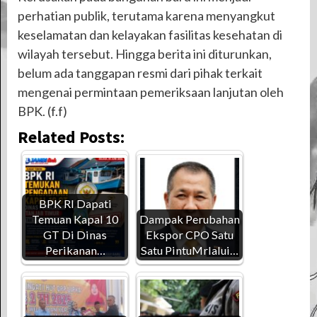
perhatian publik, terutama karena menyangkut
keselamatan dan kelayakan fasilitas kesehatan di
wilayah tersebut. Hingga berita ini diturunkan,
belum ada tanggapan resmi dari pihak terkait
mengenai permintaan pemeriksaan lanjutan oleh
BPK. (f.f)
Related Posts:
BPK RI Dapati
Temuan Kapal 10
Dampak Perubahan
GT Di Dinas
Ekspor CPO Satu
Perikanan…
Satu PintuMrlalui…