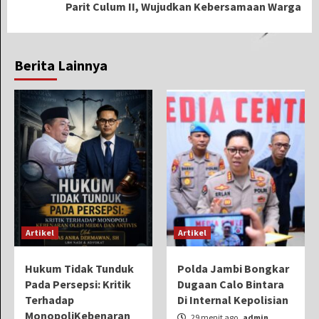
Parit Culum II, Wujudkan Kebersamaan Warga
Berita Lainnya
Artikel
Artikel
Hukum Tidak Tunduk
Polda Jambi Bongkar
Pada Persepsi: Kritik
Dugaan Calo Bintara
Terhadap
Di Internal Kepolisian
MonopoliKebenaran
29 menit ago
admin