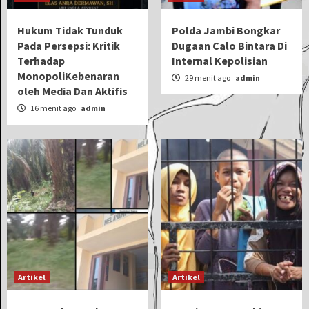
Hukum Tidak Tunduk
Polda Jambi Bongkar
Pada Persepsi: Kritik
Dugaan Calo Bintara Di
Terhadap
Internal Kepolisian
MonopoliKebenaran
29 menit ago
admin
oleh Media Dan Aktifis
16 menit ago
admin
Artikel
Artikel