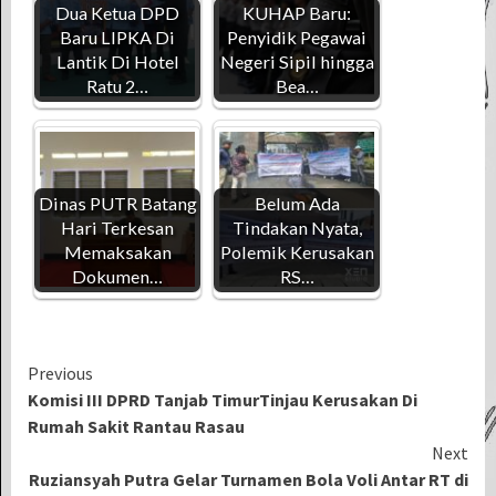
Dua Ketua DPD
KUHAP Baru:
Baru LIPKA Di
Penyidik Pegawai
Lantik Di Hotel
Negeri Sipil hingga
Ratu 2…
Bea…
Dinas PUTR Batang
Belum Ada
Hari Terkesan
Tindakan Nyata,
Memaksakan
Polemik Kerusakan
Dokumen…
RS…
Continue
Previous
Komisi III DPRD Tanjab TimurTinjau Kerusakan Di
Reading
Rumah Sakit Rantau Rasau
Next
Ruziansyah Putra Gelar Turnamen Bola Voli Antar RT di