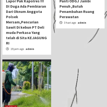
Lapor Pak Kapolres !!!
Panti ODGJ Jambi
DI Duga Ada Pembiaran
Penuh ,Butuh
Dari Oknum Anggota
Penambahan Ruang
Polsek
Perawatan
Mersam,Pencurian
3 hari ago
admin
Sawit Di kebun PT Deli
muda Perkasa Yang
telah di Sita KEJAGUNG
RI
19 jam ago
admin