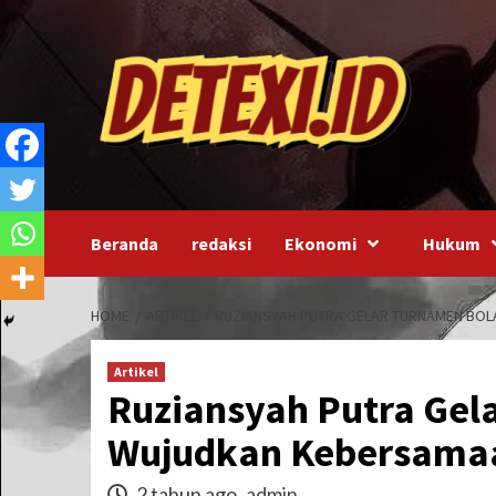
Skip
to
content
Beranda
redaksi
Ekonomi
Hukum
HOME
ARTIKEL
RUZIANSYAH PUTRA GELAR TURNAMEN BOLA 
Artikel
Ruziansyah Putra Gela
Wujudkan Kebersama
2 tahun ago
admin