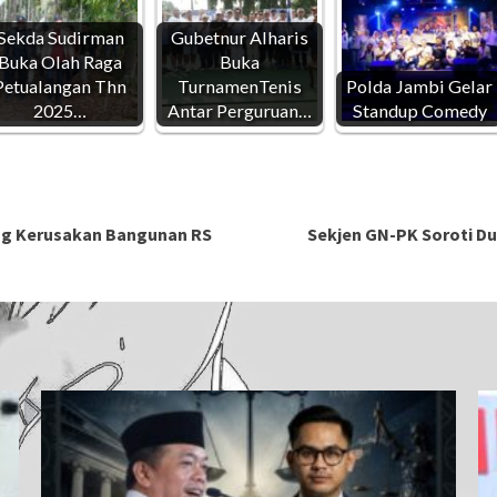
Sekda Sudirman
Gubetnur Alharis
Buka Olah Raga
Buka
Petualangan Thn
TurnamenTenis
Polda Jambi Gelar
2025…
Antar Perguruan…
Standup Comedy
ng Kerusakan Bangunan RS
Sekjen GN-PK Soroti D