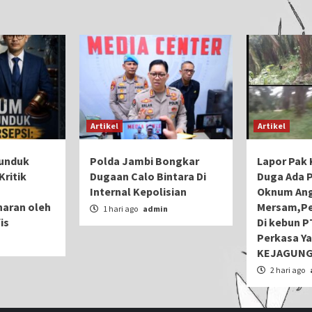
Artikel
Artikel
unduk
Polda Jambi Bongkar
Lapor Pak K
Kritik
Dugaan Calo Bintara Di
Duga Ada 
Internal Kepolisian
Oknum Ang
aran oleh
Mersam,Pe
1 hari ago
admin
is
Di kebun P
Perkasa Ya
n
KEJAGUNG
2 hari ago