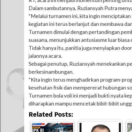
RT, acara ini menjadi momentum penting un
Dalam sambutannya, Ruziansyah Putra menyam
“Melalui turnamen ini, kita ingin menciptakan
kegiatan ini terus berlanjut dan membawa dam
Turnamen dimulai dengan pertandingan pem
suasana, menunjukkan antusiasme luar biasa d
Tidak hanya itu, panitia juga menyiapkan do
jalannya acara.
Sebagai penutup, Ruziansyah menekankan pen
berkesinambungan.
“Kita ingin terus menghadirkan program-prog
kesehatan fisik dan mempererat hubungan sos
Turnamen bola voli ini menjadi bukti nyata ke
diharapkan mampu mencetak bibit-bibit unggul
Related Posts: