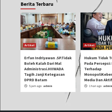
Berita Terbaru
Artikel
Artikel
Erfan Indriyawan .SP.Tidak
Hukum Tidak T
Boleh Kalah Dari Mal
Pada Persepsi: 
Administrasi.HIIWADA
Terhadap
Tagih Janji Ketegasan
MonopoliKeben
DPRD Batam
Media Dan Aktif
5 jam ago
admin
1 hari ago
admi