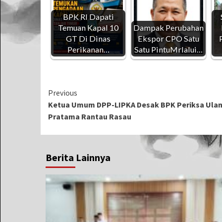
BPK RI Dapati
Temuan Kapal 10
Dampak Perubahan
GT Di Dinas
Ekspor CPO Satu
Perikanan…
Satu PintuMrlalui…
Continue
Previous
Ketua Umum DPP-LIPKA Desak BPK Periksa Ula
Reading
Pratama Rantau Rasau
Berita Lainnya