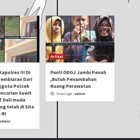
Artikel
apolres !!! DI
Panti ODGJ Jambi Penuh
Pembiaran Dari
,Butuh Penambahan
gota Polsek
Ruang Perawatan
ncurian Sawit
5 hari ago
admin
T Deli muda
ng telah di Sita
 RI
admin