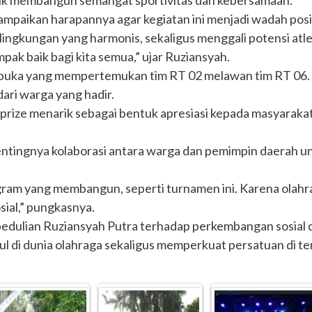
tuk membangun semangat sportivitas dan kebersamaan.
paikan harapannya agar kegiatan ini menjadi wadah posit
 lingkungan yang harmonis, sekaligus menggali potensi atle
pak baik bagi kita semua,” ujar Ruziansyah.
buka yang mempertemukan tim RT 02 melawan tim RT 06.
ari warga yang hadir.
orprize menarik sebagai bentuk apresiasi kepada masyaraka
tingnya kolaborasi antara warga dan pemimpin daerah un
ram yang membangun, seperti turnamen ini. Karena olahrag
ial,” pungkasnya.
pedulian Ruziansyah Putra terhadap perkembangan sosial dan
 di dunia olahraga sekaligus memperkuat persatuan di ten