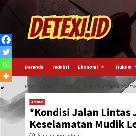
Skip
to
content
Beranda
redaksi
Ekonomi
Hukum
HOME
ARTIKEL
*KONDISI JALAN LINTAS JAMBI-BUNGO SE
Artikel
*Kondisi Jalan Linta
Keselamatan Mudik L
5 bulan ago
admin