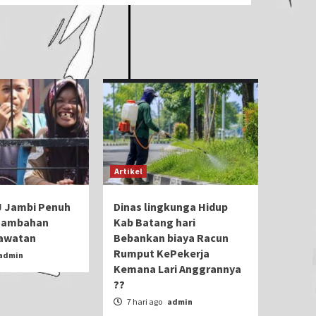
Artikel
J Jambi Penuh
Dinas lingkunga Hidup
nambahan
Kab Batang hari
awatan
Bebankan biaya Racun
Rumput KePekerja
admin
Kemana Lari Anggrannya
??
7 hari ago
admin