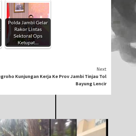
Polda Jambi Gelar
k
Rakor Lintas
Sektoral Ops
Ketupat…
Next
roho Kunjungan Kerja Ke Prov Jambi Tinjau Tol
Bayung Lencir