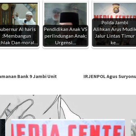
Polda Jambi
ubernur Al haris
Pendidikan Anak VS
Alihkan Arus Mudi
:Membangun
perlindungan Anak:
Jalur Lintas Timur
hlak Dan moral…
Urgensi…
ke…
amanan Bank 9 Jambi Unit
IRJENPOL Agus Suryonug