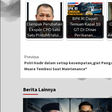
BPK RI Dapati
Dampak Perubahan
Temuan Kapal 10
G
Ekspor CPO Satu
GT Di Dinas
Satu PintuMrlalui…
Perikanan…
Ak
Continue
Previous
Polri Hadir dalam setiap kesempatan,giat Peng
Reading
Muara Tembesi Saat Maintenance*
Berita Lainnya