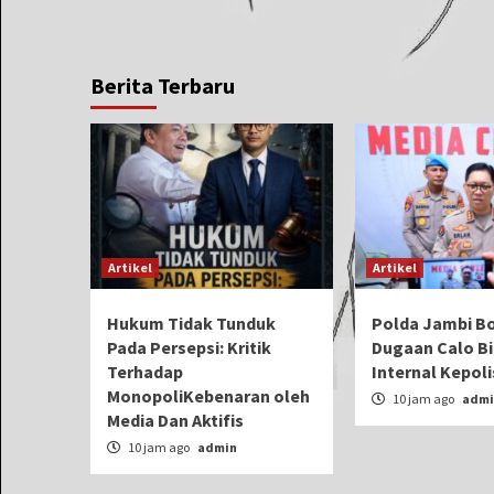
Berita Terbaru
Artikel
Artikel
Hukum Tidak Tunduk
Polda Jambi B
Pada Persepsi: Kritik
Dugaan Calo Bi
Terhadap
Internal Kepoli
MonopoliKebenaran oleh
10 jam ago
admi
Media Dan Aktifis
10 jam ago
admin