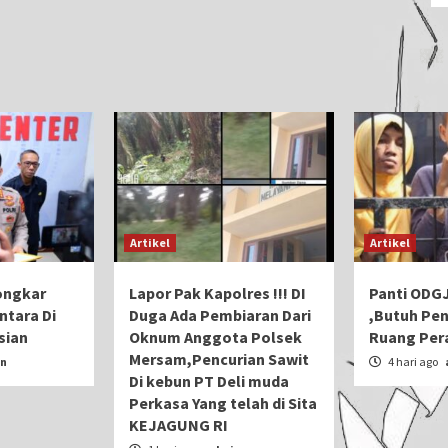
Artikel
Artikel
ongkar
Lapor Pak Kapolres !!! DI
Panti ODG
ntara Di
Duga Ada Pembiaran Dari
,Butuh Pe
sian
Oknum Anggota Polsek
Ruang Per
Mersam,Pencurian Sawit
n
4 hari ago
Di kebun PT Deli muda
Perkasa Yang telah di Sita
KEJAGUNG RI