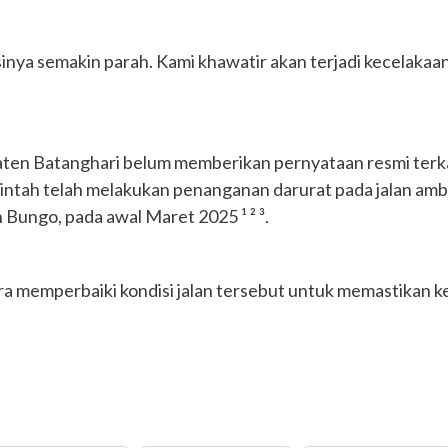
disinya semakin parah. Kami khawatir akan terjadi kecelakaa
ten Batanghari belum memberikan pernyataan resmi terkai
intah telah melakukan penanganan darurat pada jalan ambl
Bungo, pada awal Maret 2025 ¹ ² ³.
a memperbaiki kondisi jalan tersebut untuk memastikan k