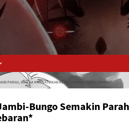
MAKIN PARAH, WARGA KHAWATIRKAN KESELAMATAN MUDIK LEBARAN*
s Jambi-Bungo Semakin Para
ebaran*