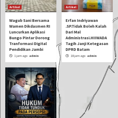
Artikel
Artikel
Wagub Sani Bersama
Erfan Indriyawan
Wamen Dikdasmen RI
.SP.Tidak Boleh Kalah
Luncurkan Aplikasi
Dari Mal
Bungo Pintar Dorong
Administrasi.HIIWADA
Tranformasi Digital
Tagih Janji Ketegasan
Pendidikan Jambi
DPRD Batam
1 jam ago
admin
18 jam ago
admin