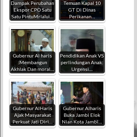
Dampak Perubahan
Temuan Kapal 10
Ekspor CPO Satu
GT Di Dinas
Satu PintuMrlalui…
Perikanan…
Gubernur Al haris
Pendidikan Anak VS
:Membangun
perlindungan Anak:
Akhlak Dan moral…
Urgensi…
Gubernur AlHaris
Gubernur Alharis
Ajak Masyarakat
Buka Jambi Elok
Perkuat Jati Diri…
Nian Kota Jambi…