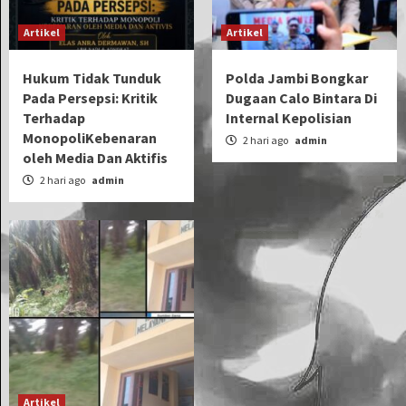
Artikel
Artikel
Hukum Tidak Tunduk
Polda Jambi Bongkar
Pada Persepsi: Kritik
Dugaan Calo Bintara Di
Terhadap
Internal Kepolisian
MonopoliKebenaran
2 hari ago
admin
oleh Media Dan Aktifis
2 hari ago
admin
Artikel