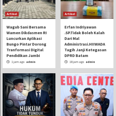
Artikel
Artikel
Wagub Sani Bersama
Erfan Indriyawan
Wamen Dikdasmen RI
.SP.Tidak Boleh Kalah
Luncurkan Aplikasi
Dari Mal
Bungo Pintar Dorong
Administrasi.HIIWADA
Tranformasi Digital
Tagih Janji Ketegasan
Pendidikan Jambi
DPRD Batam
1 jam ago
admin
18 jam ago
admin