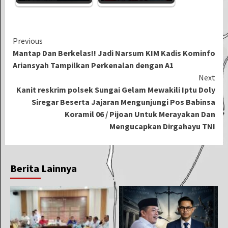
Continue
Previous
Mantap Dan Berkelas!! Jadi Narsum KIM Kadis Kominfo
Reading
Ariansyah Tampilkan Perkenalan dengan A1
Next
Kanit reskrim polsek Sungai Gelam Mewakili Iptu Doly
Siregar Beserta Jajaran Mengunjungi Pos Babinsa
Koramil 06 / Pijoan Untuk Merayakan Dan
Mengucapkan Dirgahayu TNI
Berita Lainnya