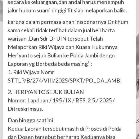
secara kekeluargaan,dan andai harus menempuh
jalur hukum suami dr gigi fit siap melaporkan balik .
karena dalam permasalahan inisbenarnya Dr khum
sama sekali tidak terlibat dalam jual beli harta
warisan .Dan Sdr Dr UIN tersebut Telah
Melaporkan Riki Wijaya dan Kuasa Hukumnya
Heriyanto sejuk Bulian ke Polda Jambi dengn
Laporan yg Berbeda beda masing² :
1. Riki Wijaya Nomr
STTLP/B/274/VIII/2025/SPKT/POLDA JAMBI
2. HERIYANTO SEJUK BULIAN
Nomor: Lapduan / 195 / IX / RES .2.5./ 2025 /
Ditreskrimsus.
Dan hingga saat ini
Kedua Laoran tersebut masih di Proses di Polda
dan Dosen tersebut berharap Keduanya bisa