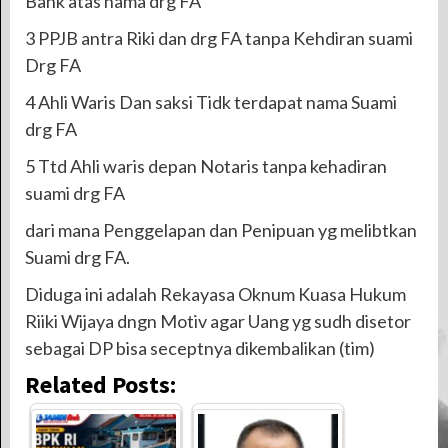
Bank atas nama drg FA
3 PPJB antra Riki dan drg FA tanpa Kehdiran suami
Drg FA
4 Ahli Waris Dan saksi Tidk terdapat nama Suami
drg FA
5 Ttd Ahli waris depan Notaris tanpa kehadiran
suami drg FA
dari mana Penggelapan dan Penipuan yg melibtkan
Suami drg FA.
Diduga ini adalah Rekayasa Oknum Kuasa Hukum
Riiki Wijaya dngn Motiv agar Uang yg sudh disetor
sebagai DP bisa seceptnya dikembalikan (tim)
Related Posts: