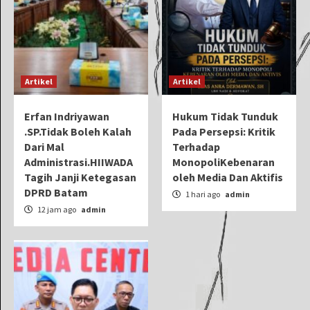
Artikel
Artikel
Erfan Indriyawan
Hukum Tidak Tunduk
.SP.Tidak Boleh Kalah
Pada Persepsi: Kritik
Dari Mal
Terhadap
Administrasi.HIIWADA
MonopoliKebenaran
Tagih Janji Ketegasan
oleh Media Dan Aktifis
DPRD Batam
1 hari ago
admin
12 jam ago
admin