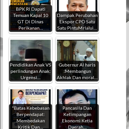
BPK RI Dapati
Temuan Kapal 10
Dampak Perubahan
GT Di Dinas
Ekspor CPO Satu
Perikanan…
Satu PintuMrlalui…
Pendidikan Anak VS
Gubernur Al haris
perlindungan Anak:
:Membangun
Urgensi…
Akhlak Dan moral…
"Batas Kebebasan
Pancasila Dan
Berpendapat:
Ketimpangan
Membedakan
Ekonomi Ketia
Kritik Dan…
Daerah…