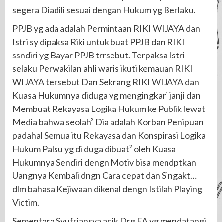
segera Diadili sesuai dengan Hukum yg Berlaku.
PPJB yg ada adalah Permintaan RIKI WIJAYA dan
Istri sy dipaksa Riki untuk buat PPJB dan RIKI
ssndiri yg Bayar PPJB trrsebut. Terpaksa Istri
selaku Perwakilan ahli waris ikuti kemauan RIKI
WIJAYA tersebut Dan Sekrang RIKI WIJAYA dan
Kuasa Hukumnya diduga yg mengingkari janji dan
Membuat Rekayasa Logika Hukum ke Publik lewat
Media bahwa seolah² Dia adalah Korban Penipuan
padahal Semua itu Rekayasa dan Konspirasi Logika
Hukum Palsu yg di duga dibuat² oleh Kuasa
Hukumnya Sendiri dengn Motiv bisa mendptkan
Uangnya Kembali dngn Cara cepat dan Singakt…
dlm bahasa Kejiwaan dikenal dengn Istilah Playing
Victim.
Sementara Syufriansya adik Drg FA yg mendatangi