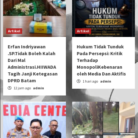
Artikel
Artikel
Erfan Indriyawan
Hukum Tidak Tunduk
.SP.Tidak Boleh Kalah
Pada Persepsi: Kritik
Dari Mal
Terhadap
Administrasi.HIIWADA
MonopoliKebenaran
Tagih Janji Ketegasan
oleh Media Dan Aktifis
DPRD Batam
1 hari ago
admin
12 jam ago
admin