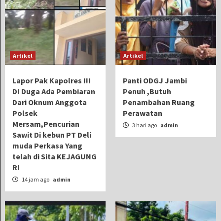
Artikel
Artikel
Lapor Pak Kapolres !!!
Panti ODGJ Jambi
DI Duga Ada Pembiaran
Penuh ,Butuh
Dari Oknum Anggota
Penambahan Ruang
Polsek
Perawatan
Mersam,Pencurian
3 hari ago
admin
Sawit Di kebun PT Deli
muda Perkasa Yang
telah di Sita KEJAGUNG
RI
14 jam ago
admin