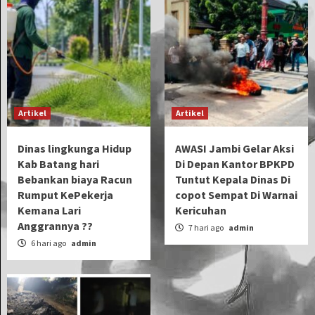
Artikel
Artikel
Dinas lingkunga Hidup
AWASI Jambi Gelar Aksi
Kab Batang hari
Di Depan Kantor BPKPD
Bebankan biaya Racun
Tuntut Kepala Dinas Di
Rumput KePekerja
copot Sempat Di Warnai
Kemana Lari
Kericuhan
Anggrannya ??
7 hari ago
admin
6 hari ago
admin