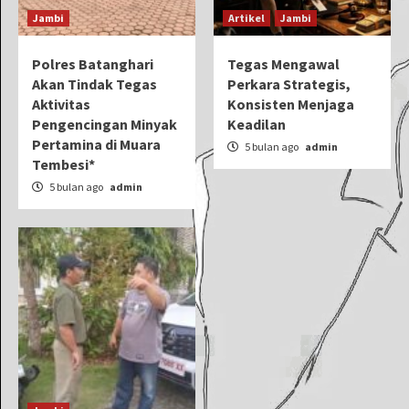
Jambi
Artikel
Jambi
Polres Batanghari
Tegas Mengawal
Akan Tindak Tegas
Perkara Strategis,
Aktivitas
Konsisten Menjaga
Pengencingan Minyak
Keadilan
Pertamina di Muara
5 bulan ago
admin
Tembesi*
5 bulan ago
admin