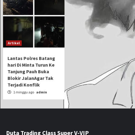
Artikel
Lantas Polres Batang
hari Di Minta Turun Ke
Tanjung Pauh Buka
Blokir JalanAgar Tak
Terjadi Konflik
1 minggu ago
admin
Duta Trading Class Super V-VIP