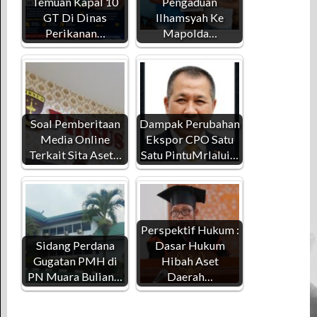
Temuan Kapal 10
Pengaduan
GT Di Dinas
Ilhamsyah Ke
Perikanan…
Mapolda…
Soal Pemberitaan
Dampak Perubahan
Media Online
Ekspor CPO Satu
Terkait Sita Aset…
Satu PintuMrlalui…
Perspektif Hukum :
Sidang Perdana
Dasar Hukum
Gugatan PMH di
Hibah Aset
PN Muara Bulian…
Daerah…