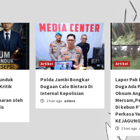
Artikel
Artikel
unduk
Polda Jambi Bongkar
Lapor Pak K
Kritik
Dugaan Calo Bintara Di
Duga Ada 
Internal Kepolisian
Oknum Ang
aran oleh
Mersam,Pe
1 hari ago
admin
is
Di kebun P
Perkasa Ya
n
KEJAGUNG
2 hari ago