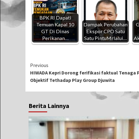
BPK RI Dapati
Temuan Kapal 10
Dampak Perubahan
G
GT Di Dinas
Ekspor CPO Satu
Perikanan…
Satu PintuMrlalui…
Ak
Continue
Previous
HIWADA Kepri Dorong ferifikasi faktual Tenaga
Reading
Objektif Tethadap Play Group Djuwita
Berita Lainnya