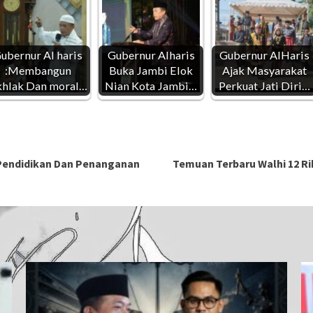
ubernur Al haris
Gubernur Alharis
Gubernur AlHaris
:Membangun
Buka Jambi Elok
Ajak Masyarakat
hlak Dan moral…
Nian Kota Jambi…
Perkuat Jati Diri…
 Pendidikan Dan Penanganan
Temuan Terbaru Walhi 12 Ri