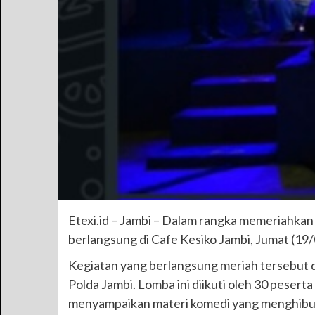
Etexi.id – Jambi – Dalam rangka memeriahka
berlangsung di Cafe Kesiko Jambi, Jumat (19
Kegiatan yang berlangsung meriah tersebut di
Polda Jambi. Lomba ini diikuti oleh 30 pese
menyampaikan materi komedi yang menghibu