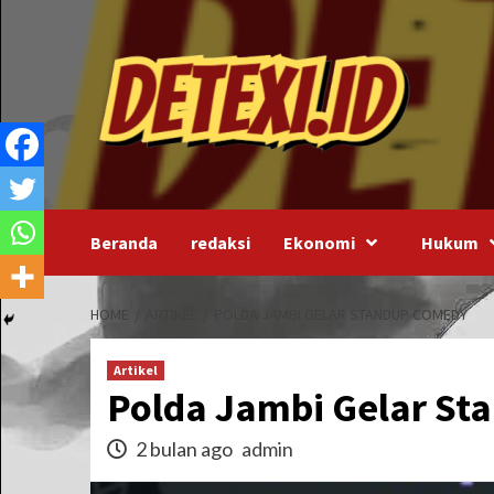
Skip
to
content
Beranda
redaksi
Ekonomi
Hukum
HOME
ARTIKEL
POLDA JAMBI GELAR STANDUP COMEDY
Artikel
Polda Jambi Gelar S
2 bulan ago
admin