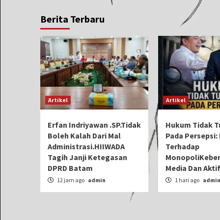
Berita Terbaru
Artikel
Artikel
Erfan Indriyawan .SP.Tidak
Hukum Tidak T
Boleh Kalah Dari Mal
Pada Persepsi: 
Administrasi.HIIWADA
Terhadap
Tagih Janji Ketegasan
MonopoliKeben
DPRD Batam
Media Dan Aktif
12 jam ago
admin
1 hari ago
admi