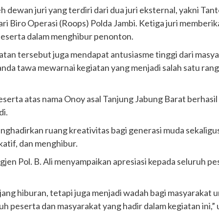
 dewan juri yang terdiri dari dua juri eksternal, yakni Ta
dari Biro Operasi (Roops) Polda Jambi. Ketiga juri memberi
peserta dalam menghibur penonton.
egiatan tersebut juga mendapat antusiasme tinggi dari masy
nda tawa mewarnai kegiatan yang menjadi salah satu rang
peserta atas nama Onoy asal Tanjung Jabung Barat berhasil m
di.
menghadirkan ruang kreativitas bagi generasi muda sekali
katif, dan menghibur.
en Pol. B. Ali menyampaikan apresiasi kepada seluruh pes
ang hiburan, tetapi juga menjadi wadah bagi masyarakat u
uh peserta dan masyarakat yang hadir dalam kegiatan ini,” 