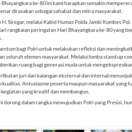
hayangkara ke-80 ini kami harapkan semakin mempererat
benar dirasakan sebagai sahabat dan mitra masyarakat.
sno H. Siregar, melalui Kabid Humas Polda Jambi Kombes Po
ri rangkaian peringatan Hari Bhayangkara ke-80 yang be
.
ntum bagi Polri untuk melakukan refleksi dan meningkatk
n seluruh elemen masyarakat. Melalui lomba stand up com
mberikan ruang bagi generasi muda untuk mengekspresikan 
rlibatan juri dari kalangan eksternal dan internal menun
erkualitas. Antusiasme peserta maupun masyarakat yang ha
n-kegiatan yang kreatif dan membangun.
 dorong dalam rangka mewujudkan Polri yang Presisi, huma