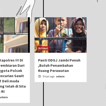
Artikel
apolres !!! DI
Panti ODGJ Jambi Penuh
Pembiaran Dari
,Butuh Penambahan
gota Polsek
Ruang Perawatan
ncurian Sawit
5 hari ago
admin
T Deli muda
ng telah di Sita
 RI
admin